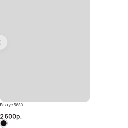
Бактус 5880
2 600
р.