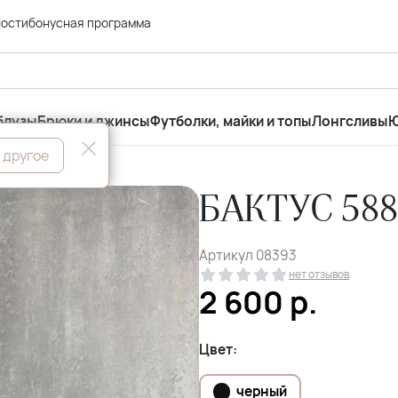
ности
бонусная программа
блузы
Брюки и джинсы
Футболки, майки и топы
Лонгсливы
Ю
 другое
БАКТУС 58
Артикул
08393
нет отзывов
2 600
р.
Цвет:
черный