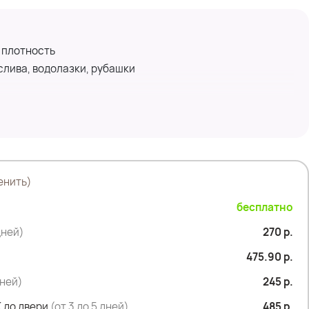
 плотность
слива, водолазки, рубашки
енить)
бесплатно
дней)
270 р.
475.90 р.
дней)
245 р.
 до двери
(от 3 до 5 дней)
485 р.