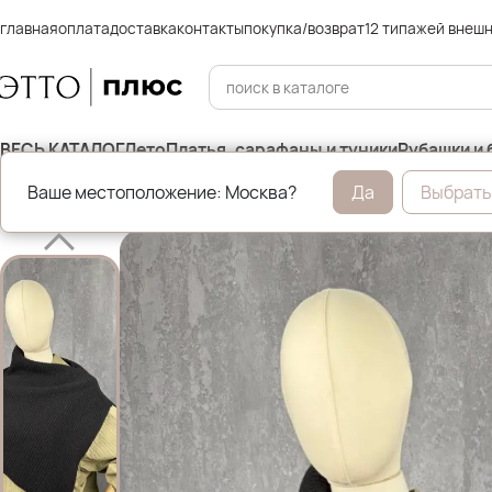
главная
оплата
доставка
контакты
покупка/возврат
12 типажей внеш
ВЕСЬ КАТАЛОГ
Лето
Платья, сарафаны и туники
Рубашки и 
Ваше местоположение: Москва?
Да
Выбрать
Главная
Аксессуары