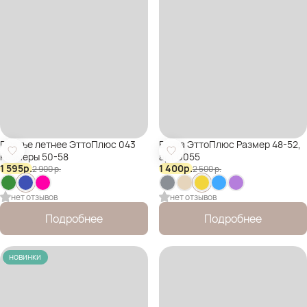
Платье летнее ЭттоПлюс 043
Блуза ЭттоПлюс Размер 48-52,
Размеры 50-58
арт.0055
1 595
р.
1 400
р.
2 900
р.
2 500
р.
нет отзывов
нет отзывов
Подробнее
Подробнее
новинки