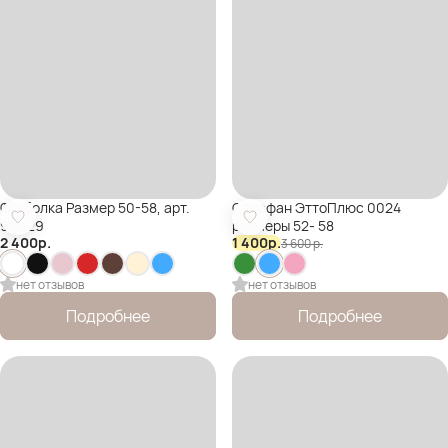
Футболка Размер 50-58, арт.
Сарафан ЭттоПлюс 0024
96029
размеры 52- 58
2 400
р.
1 400
р.
3 600
р.
нет отзывов
нет отзывов
Подробнее
Подробнее