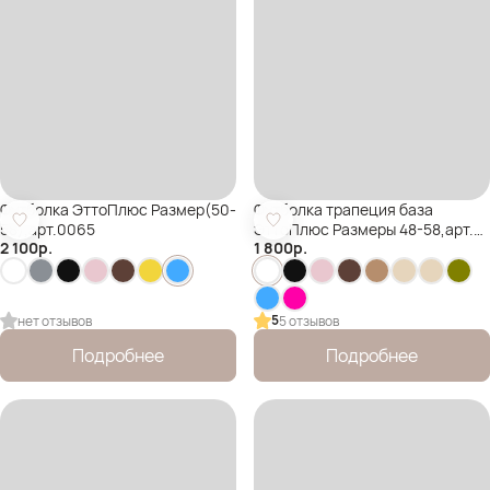
Футболка ЭттоПлюс Размер(50-
Футболка трапеция база
58),арт.0065
ЭттоПлюс Размеры 48-58,арт.
2 100
р.
1 800
р.
0004
5
нет отзывов
5 отзывов
Подробнее
Подробнее