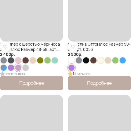
Джемпер с шерстью мериноса
Лонгслив ЭттоПлюс Размер 50-
ЭттоПлюс Размер 48-58, арт.
58, арт. 0053
2 400
р.
2 500
р.
1528
5
нет отзывов
1 отзывов
Подробнее
Подробнее