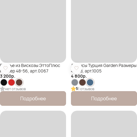
Платье из Вискозы ЭттоПлюс
Джинсы Турция Garden Размеры
Размер 48-56, арт.0067
48-58, арт.1005
3 200
р.
4 800
р.
5
нет отзывов
1 отзывов
Подробнее
Подробнее