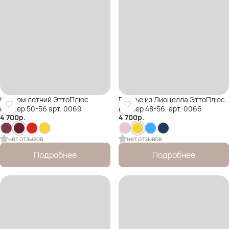
Костюм летний ЭттоПлюс
Платье из Лиоцелла ЭттоПлюс
Размер 50-56 арт. 0069
Размер 48-56, арт. 0066
4 700
р.
4 700
р.
нет отзывов
нет отзывов
Подробнее
Подробнее