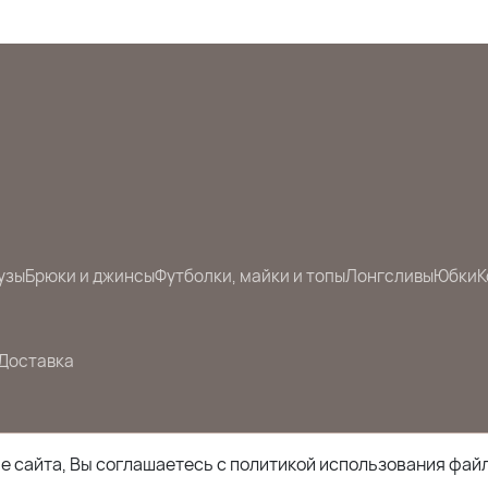
узы
Брюки и джинсы
Футболки, майки и топы
Лонгсливы
Юбки
К
Доставка
 сайта, Вы соглашаетесь с политикой использования файл