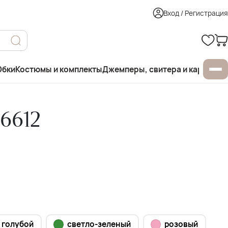
Вход / Регистрация
бки
Костюмы и комплекты
Джемперы, свитера и кардиган
6612
голубой
светло-зеленый
розовый