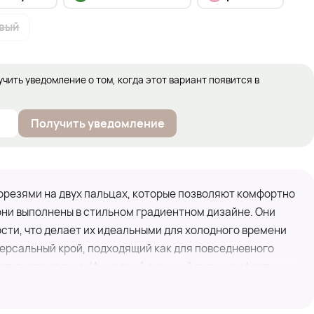
вый
учить уведомление о том, когда этот вариант появится в
Получить уведомление
орезями на двух пальцах, которые позволяют комфортно
они выполнены в стильном градиентном дизайне. Они
сти, что делает их идеальными для холодного времени
версальный крой, подходящий как для повседневного
активного отдыха. Их модный внешний вид и комфорт
м для тех, кто ценит стиль и тепло.