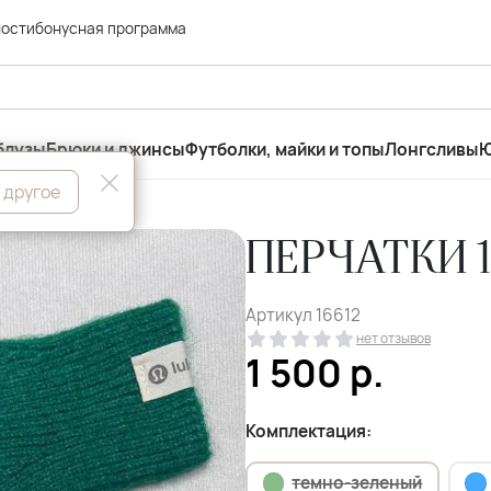
ности
бонусная программа
блузы
Брюки и джинсы
Футболки, майки и топы
Лонгсливы
Ю
 другое
ПЕРЧАТКИ 1
Артикул
16612
нет отзывов
1 500
р.
Комплектация:
темно-зеленый