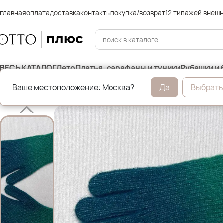
главная
оплата
доставка
контакты
покупка/возврат
12 типажей внеш
ВЕСЬ КАТАЛОГ
Лето
Платья, сарафаны и туники
Рубашки и 
Ваше местоположение: Москва?
Да
Выбрать
Главная
Аксессуары