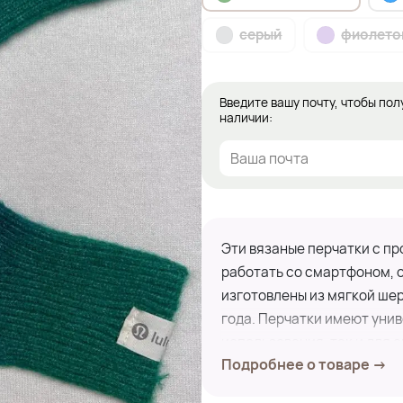
серый
фиолето
Введите вашу почту, чтобы пол
наличии:
Эти вязаные перчатки с пр
работать со смартфоном, 
изготовлены из мягкой шер
года. Перчатки имеют уни
использования, так и для 
Подробнее о товаре →
делают их отличным выборо