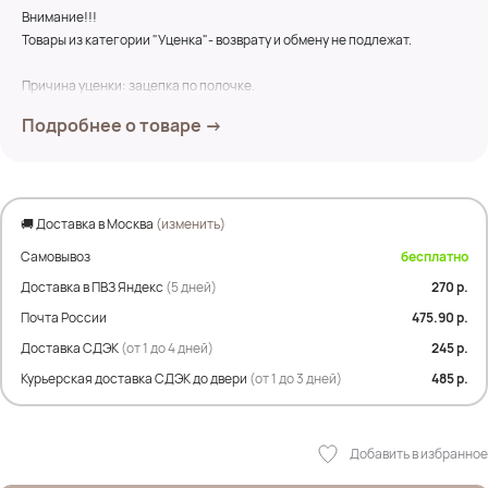
Внимание!!!
Товары из категории "Уценка"- возврату и обмену не подлежат.
Причина уценки: зацепка по полочке.
Подробнее о товаре →
🚚 Доставка в Москва
(изменить)
Самовывоз
бесплатно
Доставка в ПВЗ Яндекс
(5 дней)
270 р.
Почта России
475.90 р.
Доставка СДЭК
(от 1 до 4 дней)
245 р.
Курьерская доставка СДЭК до двери
(от 1 до 3 дней)
485 р.
Добавить в избранное