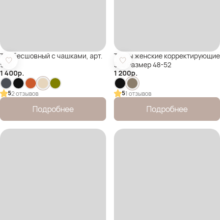
Топ бесшовный с чашками, арт.
Трусы женские корректирующие
902
328 Размер 48-52
1 400
р.
1 200
р.
5
5
2 отзывов
1 отзывов
Подробнее
Подробнее