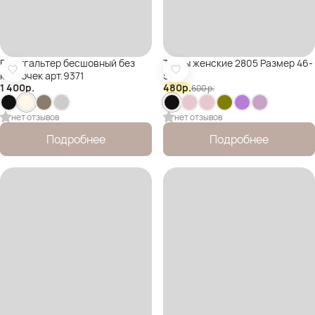
Бюстгальтер бесшовный без
Трусы женские 2805 Размер 46-
косточек арт.9371
56
1 400
р.
480
р.
600
р.
нет отзывов
нет отзывов
Подробнее
Подробнее