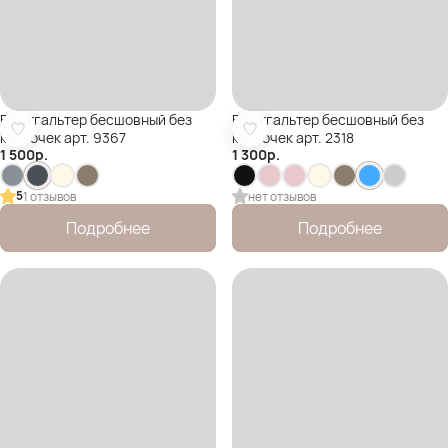
Бюстгальтер бесшовный без
Бюстгальтер бесшовный без
косточек арт. 9367
косточек арт. 2318
1 500
р.
1 300
р.
5
1 отзывов
нет отзывов
Подробнее
Подробнее