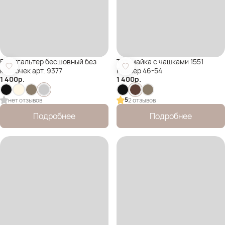
Бюстгальтер бесшовный без
Топ-майка с чашками 1551
косточек арт. 9377
Размер 46-54
1 400
р.
1 400
р.
5
нет отзывов
2 отзывов
Подробнее
Подробнее