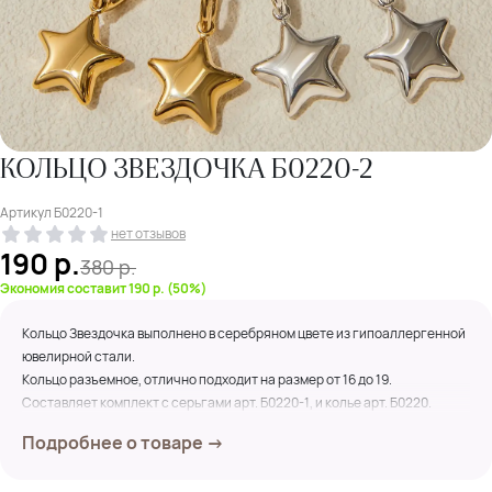
КОЛЬЦО ЗВЕЗДОЧКА Б0220-2
Артикул
Б0220-1
нет отзывов
190
р.
380
р.
Экономия составит 190 р. (50%)
Кольцо Звездочка выполнено в серебряном цвете из гипоаллергенной
ювелирной стали.
Кольцо разъемное, отлично подходит на размер от 16 до 19.
Составляет комплект с серьгами арт. Б0220-1, и колье арт. Б0220.
Подробнее о товаре →