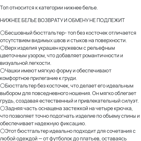
Состав:
Топ относится к категории нижнее белье.
77% Нейлон
23% Спандекс
НИЖНЕЕ БЕЛЬЕ ВОЗВРАТУ И ОБМЕНУ НЕ ПОДЛЕЖИТ
Оксана (56р)- рост 170; ОГ 114; ОТ 105; ОЖ 110; ОБ 120 * отлично 6XL под
⚪Бесшовный бюстгальтер- топ без косточек отличается
грудью 100см чашка С
отсутствием видимых швов и стыков на поверхности.
⚪Верх изделия украшен кружевом с рельефным
цветочным узором, что добавляет романтичности и
визуальной легкости.
⚪Чашки имеют мягкую форму и обеспечивают
комфортное прилегание к груди.
⚪Бюстгальтер без косточек, что делает его идеальным
выбором для повседневного ношения. Он мягко облегает
грудь, создавая естественный и привлекательный силуэт.
⚪Задняя часть оснащена застежкой на четыре крючка,
что позволяет точно подогнать изделие по объему спины и
обеспечивает надежную фиксацию.
⚪Этот бюстгальтер идеально подходит для сочетания с
любой одеждой — от футболок до платьев, оставаясь