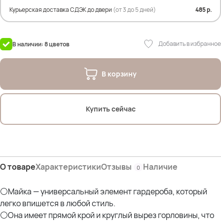
Состав:
Курьерская доставка СДЭК до двери
(от 3 до 5 дней)
485 р.
100% Хлопок
На фото модель Дарья- 54р
Добавить в избранное
В наличии: 8 цветов
Параметры: рост 175см; ОГ 107см; ОТ 90см; ОЖ 112см; ОБ 120см
В корзину
Купить сейчас
О товаре
Характеристики
Отзывы
Наличие
0
⚪Майка — универсальный элемент гардероба, который
легко впишется в любой стиль.
⚪Она имеет прямой крой и круглый вырез горловины, что