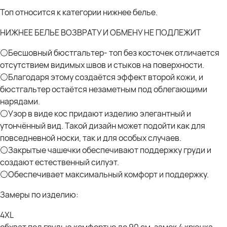
Оксана (56р)- рост 170; ОГ 114; ОТ 105; ОЖ 110; ОБ 120 * отлично 5XL под
Топ относится к категории нижнее белье.
грудью 100см чашка С
НИЖНЕЕ БЕЛЬЕ ВОЗВРАТУ И ОБМЕНУ НЕ ПОДЛЕЖИТ
На фото модель
Олеся (брюнетка): Рост- 170см; ОГ- 105см; ОТ- 85см; ОБ- 114см- под
⚪Бесшовный бюстгальтер- топ без косточек отличается
грудью 85см чашка F маркировка 4XL село отлично
отсутствием видимых швов и стыков на поверхности.
⚪Благодаря этому создаётся эффект второй кожи, и
бюстгальтер остаётся незаметным под облегающими
нарядами.
⚪Узор в виде кос придают изделию элегантный и
утончённый вид. Такой дизайн может подойти как для
повседневной носки, так и для особых случаев.
⚪Закрытые чашечки обеспечивают поддержку груди и
создают естественный силуэт.
⚪Обеспечивает максимальный комфорт и поддержку.
Замеры по изделию:
4XL
обхват под грудью комфортно до 90 см, замок 4 крючка