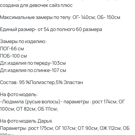
создана для девочек сайз плюс
Оксана- рост 170; ОГ 114; ОТ 105; ОЖ 110; ОБ 120 *отлично
Эльвира- рост 173; ОГ 120; ОТ 108; ОЖ 118; ОБ 132; ОР 44 *отлично
Максимальные замеры по телу: ОГ- 140см; ОБ- 150см
Елена - рост 162см; ОГ 125см; ОТ 110см; ОЖ 129см; ОБ 125см *отлично
Единый размер- от 54 до полного 60 размера
Замеры по изделию:
ПОГ-66 см
ПОБ-100 см
Дл.изделия по переду-103см
Дл.изделия по спинке-107 см
Состав: 95 %Полиэстер,5% Эластан
На фото модель:
-Людмила (русые волосы)- параметры : рост 174см; ОГ
100см; ОТ 82см; ОБ 111см;
На фото модель Дарья.
Параметры: рост 175см; ОГ 107см; ОТ 90см; ОЖ 112см; ОБ