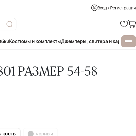
Вход / Регистрация
бки
Костюмы и комплекты
Джемперы, свитера и кардиган
801 РАЗМЕР 54-58
я кость
черный