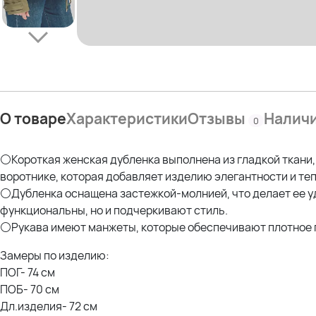
О товаре
Характеристики
Отзывы
Налич
0
⚪Короткая женская дубленка выполнена из гладкой ткани
воротнике, которая добавляет изделию элегантности и те
⚪Дубленка оснащена застежкой-молнией, что делает ее уд
функциональны, но и подчеркивают стиль.
⚪Рукава имеют манжеты, которые обеспечивают плотное п
Замеры по изделию:
ПОГ- 74 см
ПОБ- 70 см
Дл.изделия- 72 см