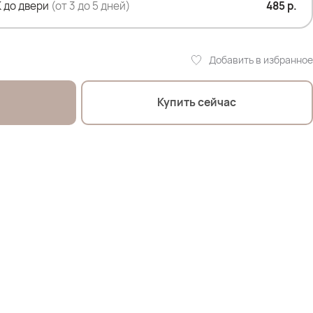
 до двери
(от 3 до 5 дней)
485 р.
ро.
стер
Добавить в избранное
Купить сейчас