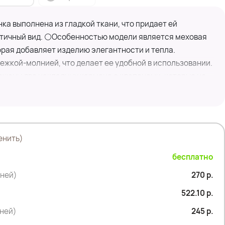
а выполнена из гладкой ткани, что придает ей
тичный вид. ⚪Особенностью модели является меховая
орая добавляет изделию элегантности и тепла.
жкой-молнией, что делает ее удобной в использовании.
ожены два накладных кармана с клапанами, которые не
и подчеркивают стиль.
оторые обеспечивают плотное прилегание и защиту от
енить)
бесплатно
дней)
270 р.
522.10 р.
дней)
245 р.