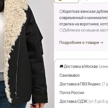
⚪Короткая женская дубленк
современный и минималис
отделка на воротнике, кот
⚪Дубленка оснащена засте
На передней части распол
Подробнее о товаре →
только функциональны, но 
⚪Рукава имеют манжеты, к
холода.
🚚 Доставка в Москва
(изм
Замеры по изделию:
ПОГ- 74 см
Самовывоз
ПОБ- 70 см
Доставка в ПВЗ Яндекс
(7 
Дл.изделия- 72 см
Почта России
Дл.рукава- 81 см
Доставка СДЭК
(от 3 до 6 
Состав: