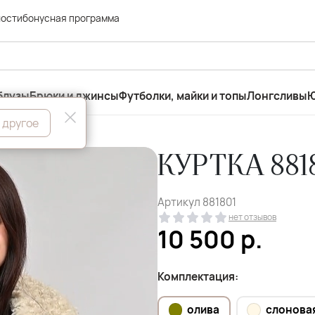
ности
бонусная программа
блузы
Брюки и джинсы
Футболки, майки и топы
Лонгсливы
Ю
 другое
КУРТКА 881
Артикул
881801
нет отзывов
10 500
р.
Комплектация:
олива
слонова