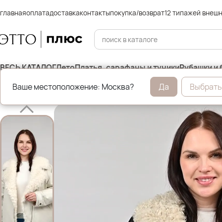
главная
оплата
доставка
контакты
покупка/возврат
12 типажей внеш
ВЕСЬ КАТАЛОГ
Лето
Платья, сарафаны и туники
Рубашки и 
Ваше местоположение: Москва?
Да
Выбрать
Главная
Зимние пуховики и куртки