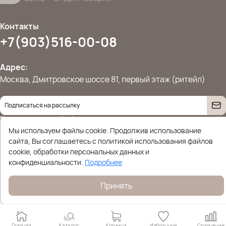
Контакты
+7(903)516-00-08
Адрес:
Москва, Дмитровское шоссе 81, первый этаж (ритейл)
Даю согласие на
обработку персональных данных
© 2026 Ettoplus.ru — Все права защищены.
Мы используем файлы cookie. Продолжив использование
Политика конфиденциальности
сайта, Вы соглашаетесь с политикой использования файлов
cookie, обработки персональных данных и
конфиденциальности.
Подробнее
Принять
Главная
Каталог
Корзина
Избранное
Сравнение