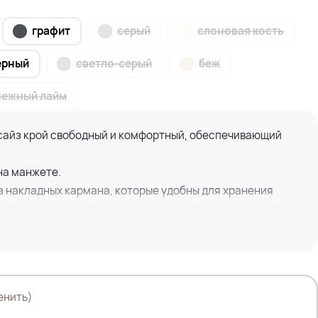
графит
серый
слоновая кость
ерный
светло-серый
беж
нежный лайм
сайз крой свободный и комфортный, обеспечивающий
на манжете.
а накладных кармана, которые удобны для хранения
ют завязки на капюшоне, что позволяет регулировать
дет для создания расслабленного и стильного образа.
нсами, спортивными брюками или даже с классическими
ального офисного стиля.
енить)