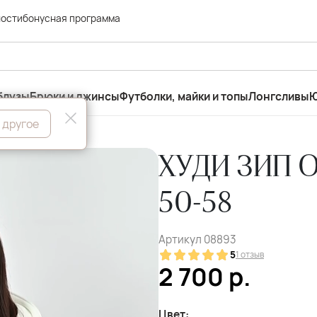
ности
бонусная программа
блузы
Брюки и джинсы
Футболки, майки и топы
Лонгсливы
Ю
 другое
ХУДИ ЗИП 
50-58
Артикул
08893
5
1 отзыв
2 700
р.
Цвет: