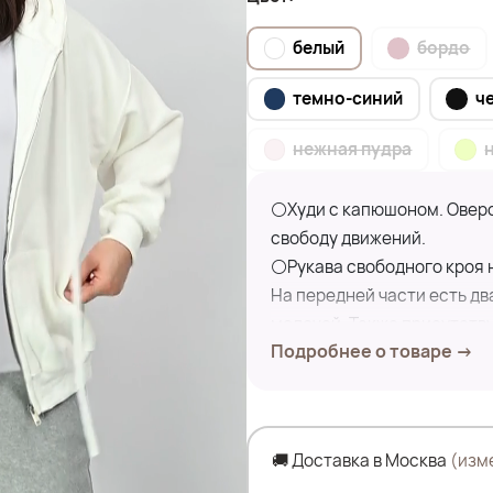
белый
бордо
темно-синий
ч
нежная пудра
⚪Худи с капюшоном. Овер
свободу движений.
⚪Рукава свободного кроя 
На передней части есть дв
мелочей. Также присутству
Подробнее о товаре →
посадку.
⚪Это худи идеально подой
Его можно сочетать с джи
брюками для более неформ
🚚 Доставка в Москва
(изм