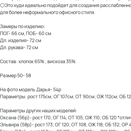
⚪Это худи идеально подойдет для создания расслабленно
для более неформального офисного стиля.
Замеры по изделию:
ПОГ- 66 см, ПОБ- 60 см
Дл. изделия- 72 см
Дл. рукава- 72 см
Состав: хлопок 65% ; вискоза 35%
Размер 50- 58
На фото модель Дарья- 54р
Параметры: рост 175см; ОГ 107см; ОТ 90см; ОЖ 112см; ОБ 1
Параметры других наших моделей:
Оксана (56р)- рост 170; ОГ 114; ОТ 105; ОЖ 110; ОБ 120 *отл
Эльвира (58р)- рост 173; ОГ 120; ОТ 108; ОЖ 118; ОБ 132; ОР