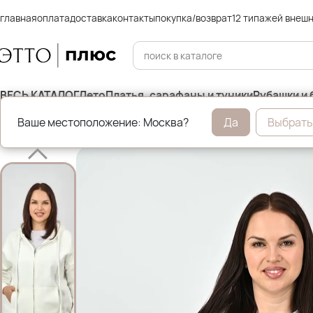
главная
оплата
доставка
контакты
покупка/возврат
12 типажей внеш
ВЕСЬ КАТАЛОГ
Лето
Платья, сарафаны и туники
Рубашки и 
Ваше местоположение: Москва?
Да
Выбрать
Главная
Свитшоты и толстовки