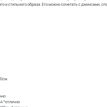
го и стильного образа. Его можно сочетать с джинсами, 
20см
ично
 44 *отлично