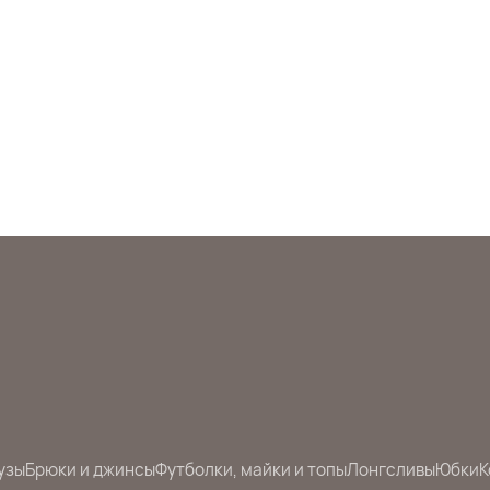
узы
Брюки и джинсы
Футболки, майки и топы
Лонгсливы
Юбки
К