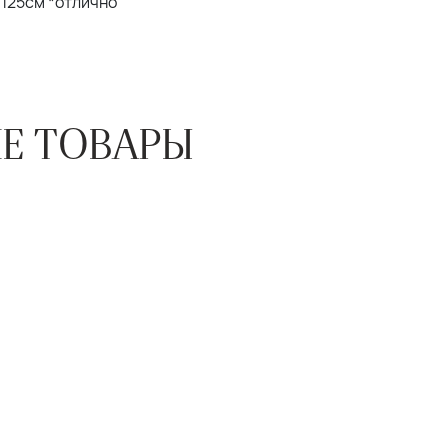
Б 125см *отлично
Е ТОВАРЫ