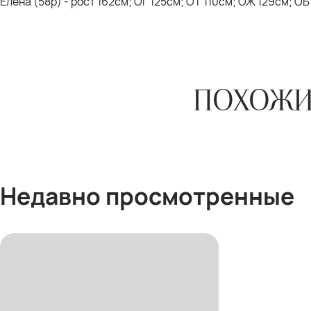
Елена (58р) - рост 162см; ОГ 125см; ОТ 110см; ОЖ 129см; О
ПОХОЖИ
Недавно просмотренные