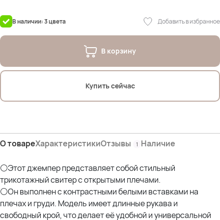
Оксана- рост 170; ОГ 114; ОТ 105; ОЖ 110; ОБ 120 *отлично
Добавить в избранное
В наличии: 3 цвета
В корзину
Купить сейчас
О товаре
Характеристики
Отзывы
Наличие
1
⚪Этот джемпер представляет собой стильный
трикотажный свитер с открытыми плечами.
⚪Он выполнен с контрастными белыми вставками на
плечах и груди. Модель имеет длинные рукава и
свободный крой, что делает её удобной и универсальной