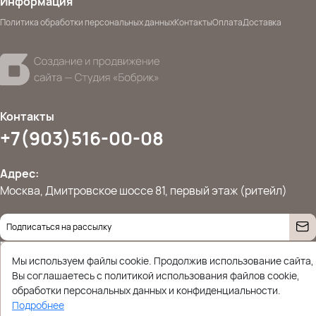
Информация
Политика обработки персональных данных
Контакты
Оплата
Доставка
Контакты
+7(903)516-00-08
Адрес:
Москва, Дмитровское шоссе 81, первый этаж (ритейл)
Даю согласие на
обработку персональных данных
© 2026 Ettoplus.ru — Все права защищены.
Мы используем файлы cookie. Продолжив использование сайта,
Политика конфиденциальности
Вы соглашаетесь с политикой использования файлов cookie,
обработки персональных данных и конфиденциальности.
Подробнее