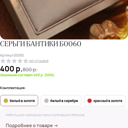
СЕРЬГИ БАНТИКИ Б0060
Артикул
Б0060
нет отзывов
400
р.
800
р.
Экономия составит 400 р. (50%)
Комплектация:
белый в золоте
белый в серебре
красный в золоте
Небольшие нарядные серьги для ваших образов.
Подробнее о товаре →