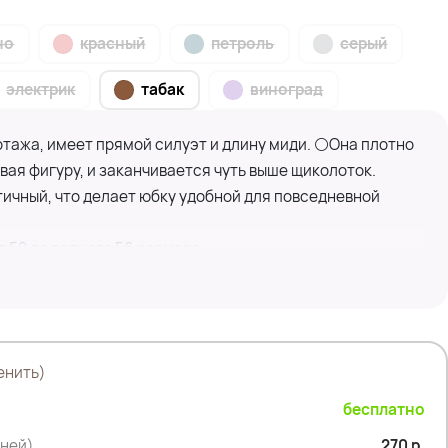
но
красный
петроль
серый
электрик
табак
виноград
тажа, имеет прямой силуэт и длину миди. ⚪Она плотно
ивая фигуру, и заканчивается чуть выше щиколоток.
ичный, что делает юбку удобной для повседневной
т 50 до полного 56 размера.
дней плотности.
 полиэстер; 15% полиамид
енить)
а села отлично .
бесплатно
дней)
270 р.