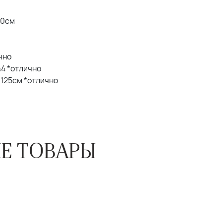
20см
ично
 44 *отлично
Б 125см *отлично
Е ТОВАРЫ