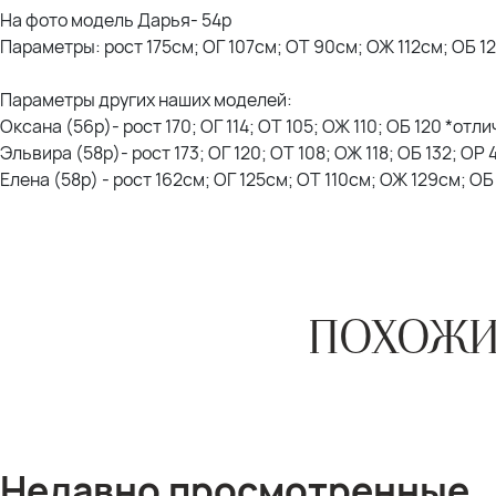
На фото модель Дарья- 54р
Параметры: рост 175см; ОГ 107см; ОТ 90см; ОЖ 112см; ОБ 1
Параметры других наших моделей:
Оксана (56р)- рост 170; ОГ 114; ОТ 105; ОЖ 110; ОБ 120 *отл
Эльвира (58р)- рост 173; ОГ 120; ОТ 108; ОЖ 118; ОБ 132; ОР
Елена (58р) - рост 162см; ОГ 125см; ОТ 110см; ОЖ 129см; О
ПОХОЖИ
Недавно просмотренные