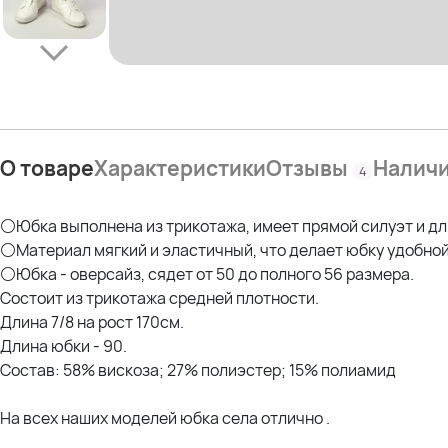
О товаре
Характеристики
Отзывы
Налич
4
⚪Юбка выполнена из трикотажа, имеет прямой силуэт и дли
⚪Материал мягкий и эластичный, что делает юбку удобной
⚪Юбка - оверсайз, сядет от 50 до полного 56 размера.
Состоит из трикотажа средней плотности.
Длина 7/8 на рост 170см.
Длина юбки - 90.
Состав: 58% вискоза; 27% полиэстер; 15% полиамид
На всех наших моделей юбка села отлично .