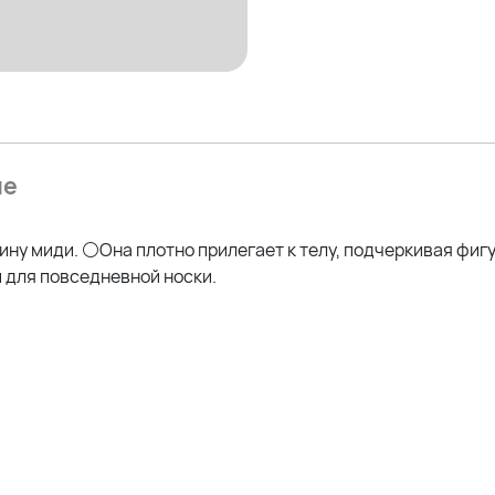
ие
ну миди. ⚪Она плотно прилегает к телу, подчеркивая фигу
 для повседневной носки.