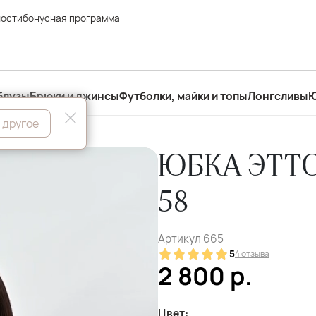
ности
бонусная программа
блузы
Брюки и джинсы
Футболки, майки и топы
Лонгсливы
Ю
 другое
ЮБКА ЭТТО
58
Артикул
665
5
4 отзыва
2 800
р.
Цвет: