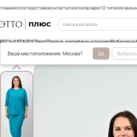
главная
оплата
доставка
контакты
покупка/возврат
12 типажей внеш
ВЕСЬ КАТАЛОГ
Лето
Платья, сарафаны и туники
Рубашки и 
Ваше местоположение: Москва?
Да
Выбрать
Главная
Юбки