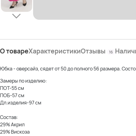
О товаре
Характеристики
Отзывы
Налич
16
Юбка - оверсайз, сядет от 50 до полного 56 размера. Состо
Замеры по изделию:
ПОТ-55 см
ПОБ-57 см
Дл.изделия-97 см
Состав:
29% Акрил
29% Вискоза