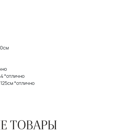
20см
ично
 44 *отлично
Б 125см *отлично
Е ТОВАРЫ