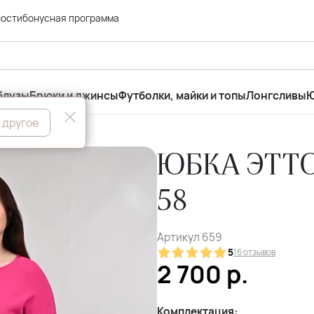
ности
бонусная программа
блузы
Брюки и джинсы
Футболки, майки и топы
Лонгсливы
Ю
 другое
ЮБКА ЭТТО
58
Артикул
659
5
16 отзывов
2 700
р.
Комплектация: