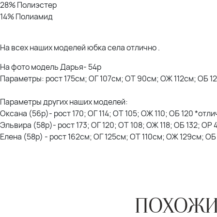
28% Полиэстер
14% Полиамид
На всех наших моделей юбка села отлично .
На фото модель Дарья- 54р
Параметры: рост 175см; ОГ 107см; ОТ 90см; ОЖ 112см; ОБ 1
Параметры других наших моделей:
Оксана (56р)- рост 170; ОГ 114; ОТ 105; ОЖ 110; ОБ 120 *отл
Эльвира (58р)- рост 173; ОГ 120; ОТ 108; ОЖ 118; ОБ 132; ОР
Елена (58р) - рост 162см; ОГ 125см; ОТ 110см; ОЖ 129см; О
ПОХОЖИ