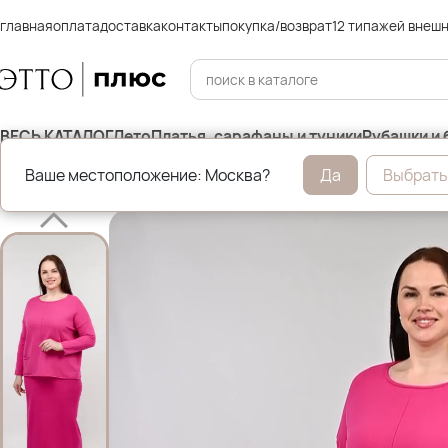
главная
оплата
доставка
контакты
покупка/возврат
12 типажей внеш
ВЕСЬ КАТАЛОГ
Лето
Платья, сарафаны и туники
Рубашки и 
Ваше местоположение: Москва?
Да
Выбрать
Главная
Юбки