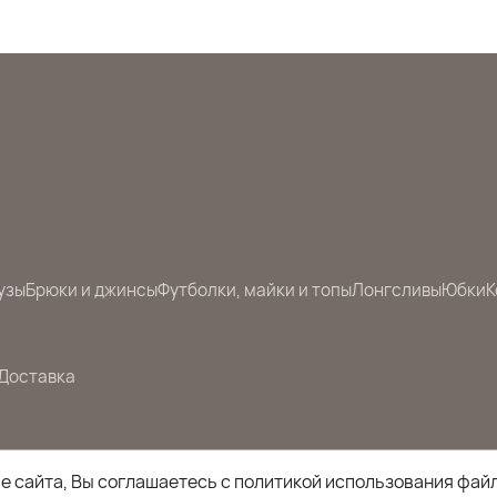
узы
Брюки и джинсы
Футболки, майки и топы
Лонгсливы
Юбки
К
Доставка
 сайта, Вы соглашаетесь с политикой использования файл