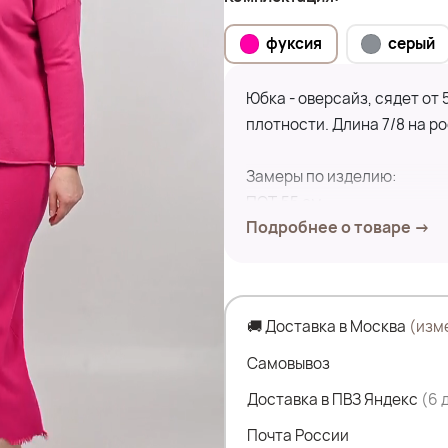
фуксия
серый
Юбка - оверсайз, сядет от
плотности. Длина 7/8 на ро
Замеры по изделию:
ПОТ-55 см
Подробнее о товаре →
ПОБ-57 см
Дл.изделия-97 см
Состав:
🚚 Доставка в Москва
(изм
29% Акрил
29% Вискоза
Самовывоз
28% Полиэстер
Доставка в ПВЗ Яндекс
(6 
14% Полиамид
Почта России