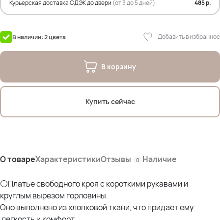
Состав: 100% хлопок
Курьерская доставка СДЭК до двери
(от 3 до 5 дней)
485 р.
На фото модель Дарья 54р
Параметры: рост 175см; ОГ 107см; ОТ 90см; ОЖ 112см; ОБ 120см* -
Добавить в избранное
В наличии: 2 цвета
В корзину
Купить сейчас
О товаре
Характеристики
Отзывы
Наличие
0
⚪Платье свободного кроя с короткими рукавами и
круглым вырезом горловины.
Оно выполнено из хлопковой ткани, что придает ему
легкость и комфорт.