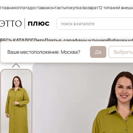
главная
оплата
доставка
контакты
покупка/возврат
12 типажей внеш
ВЕСЬ КАТАЛОГ
Лето
Платья, сарафаны и туники
Рубашки и 
Ваше местоположение: Москва?
Да
Выбрать
Главная
Платья, сарафаны и туники