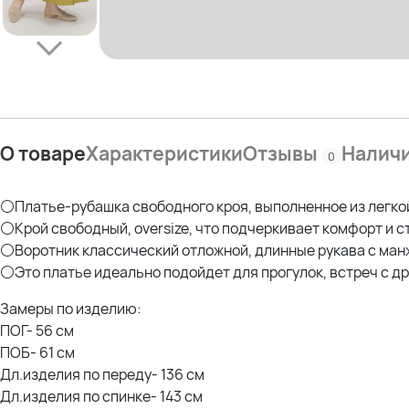
О товаре
Характеристики
Отзывы
Налич
0
⚪Платье-рубашка свободного кроя, выполненное из легкой
⚪Крой свободный, oversize, что подчеркивает комфорт и с
⚪Воротник классический отложной, длинные рукава с манж
⚪Это платье идеально подойдет для прогулок, встреч с д
Замеры по изделию:
ПОГ- 56 см
ПОБ- 61 см
Дл.изделия по переду- 136 см
Дл.изделия по спинке- 143 см