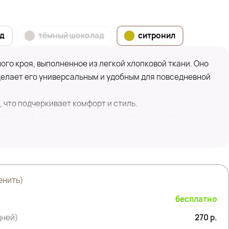
д
тёмный шоколад
ситронил
го кроя, выполненное из легкой хлопковой ткани. Оно
делает его универсальным и удобным для повседневной
, что подчеркивает комфорт и стиль.
тложной, длинные рукава с манжетами и застежка на
йдет для прогулок, встреч с друзьями или даже для
становке.
енить)
бесплатно
дней)
270 р.
 см