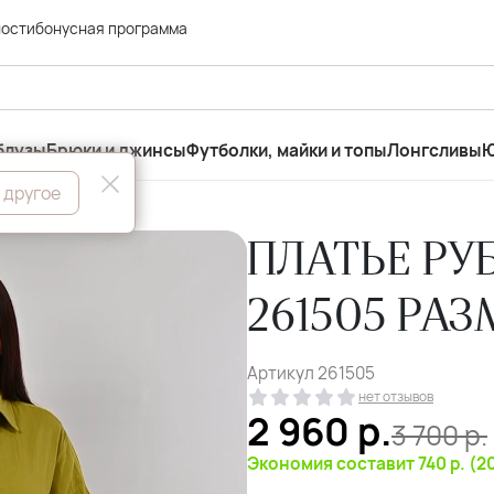
ности
бонусная программа
блузы
Брюки и джинсы
Футболки, майки и топы
Лонгсливы
Ю
 другое
ПЛАТЬЕ Р
261505 РАЗ
Артикул
261505
нет отзывов
2 960
р.
3 700
р.
Экономия составит 740 р. (2