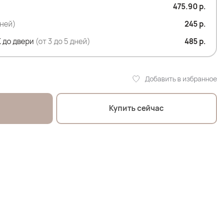
475.90 р.
 см
дней)
245 р.
 до двери
(от 3 до 5 дней)
485 р.
Добавить в избранное
 107см; ОТ 90см; ОЖ 112см; ОБ 120см*
Купить сейчас