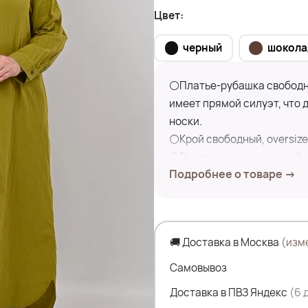
Цвет:
черный
шокола
⚪Платье-рубашка свободно
имеет прямой силуэт, что 
носки.
⚪Крой свободный, oversize
⚪Воротник классический о
Подробнее о товаре →
пуговицы по всей длине.
⚪Это платье идеально подо
работы в неформальной об
🚚 Доставка в Москва
(изм
Замеры по изделию:
ПОГ- 56 см
Самовывоз
ПОБ- 61 см
Доставка в ПВЗ Яндекс
(6 
Дл.изделия по переду- 136