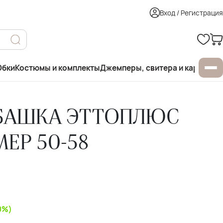
Вход / Регистрация
бки
Костюмы и комплекты
Джемперы, свитера и кардиган
УБАШКА ЭТТОПЛЮС
МЕР 50-58
0%)