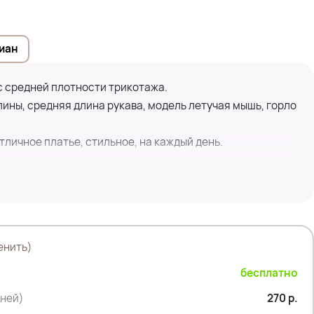
иан
 средней плотности трикотажа.
ины, средняя длина рукава, модель летучая мышь, горло
личное платье, стильное, на каждый день.
енить)
искоза; 28% полиэстер; 14% полиамид
бесплатно
дней)
270 р.