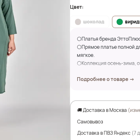
Цвет:
шоколад
вирид
⚪Платья бренда ЭттоПлюс
⚪Прямое платье полной дл
мягкое.
⚪Коллекция осень-зима, от
Подробнее о товаре →
Замеры по изделию:
ПОГ- 64см; ПОБ- 62см
Длина изд.- 109см
Дл. рукава- 57см
🚚 Доставка в Москва
(изм
Состав: 29% акрил; 29% в
Самовывоз
Доставка в ПВЗ Яндекс
(7 
На фото модель Дарья.