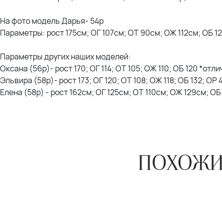
На фото модель Дарья- 54р
Параметры: рост 175см; ОГ 107см; ОТ 90см; ОЖ 112см; ОБ 1
Параметры других наших моделей:
Оксана (56р)- рост 170; ОГ 114; ОТ 105; ОЖ 110; ОБ 120 *отл
Эльвира (58р)- рост 173; ОГ 120; ОТ 108; ОЖ 118; ОБ 132; ОР
Елена (58р) - рост 162см; ОГ 125см; ОТ 110см; ОЖ 129см; О
ПОХОЖИ