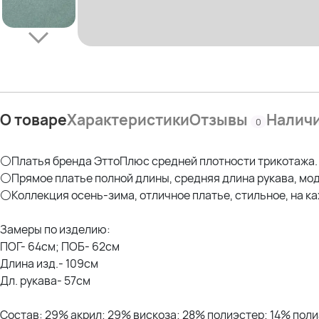
О товаре
Характеристики
Отзывы
Налич
0
⚪Платья бренда ЭттоПлюс средней плотности трикотажа.
⚪Прямое платье полной длины, средняя длина рукава, мод
⚪Коллекция осень-зима, отличное платье, стильное, на к
Замеры по изделию:
ПОГ- 64см; ПОБ- 62см
Длина изд.- 109см
Дл. рукава- 57см
Состав: 29% акрил; 29% вискоза; 28% полиэстер; 14% пол