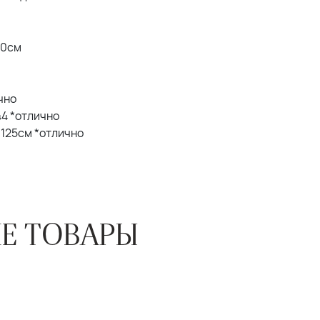
20см
ично
 44 *отлично
Б 125см *отлично
Е ТОВАРЫ