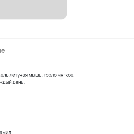
ие
ель летучая мышь, горло мягкое.
аждый день.
иамид