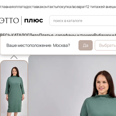
главная
оплата
доставка
контакты
покупка/возврат
12 типажей внеш
ВЕСЬ КАТАЛОГ
Лето
Платья, сарафаны и туники
Рубашки и 
Ваше местоположение: Москва?
Да
Выбрать
Главная
Платья, сарафаны и туники