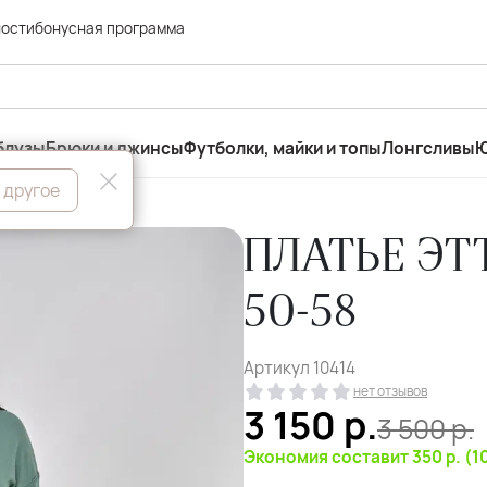
ности
бонусная программа
блузы
Брюки и джинсы
Футболки, майки и топы
Лонгсливы
Ю
 другое
ПЛАТЬЕ ЭТ
50-58
Артикул
10414
нет отзывов
3 150
р.
3 500
р.
Экономия составит 350 р. (1