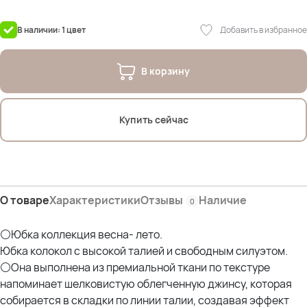
ПОТ- 40/47 см, ПОБ- 65 см
Дл.изделия- 88 см
Добавить в избранное
В наличии: 1 цвет
Состав: 58,8% лиоцелл; 41,2% хлопок
В корзину
На фото модель Дарья.
Параметры: рост 175см; ОГ 107см; ОТ 90см; ОЖ 112см; ОБ 120см
Купить сейчас
Параметры других наших моделей:
Оксана- рост 170; ОГ 114; ОТ 105; ОЖ 110; ОБ 120 *отлично
Эльвира- рост 173; ОГ 120; ОТ 108; ОЖ 118; ОБ 132; ОР 44 *отлично
Елена - рост 162см; ОГ 125см; ОТ 110см; ОЖ 129см; ОБ 125см *отлично
О товаре
Характеристики
Отзывы
Наличие
0
⚪Юбка коллекция весна- лето.
Юбка колокол с высокой талией и свободным силуэтом.
⚪Она выполнена из премиальной ткани по текстуре
напоминает шелковистую облегченную джинсу, которая
собирается в складки по линии талии, создавая эффект