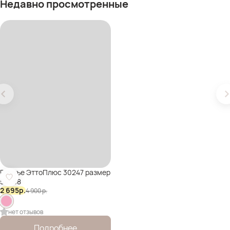
Недавно просмотренные
Платье ЭттоПлюс 30247 размер
54- 58
2 695
р.
4 900
р.
нет отзывов
Подробнее