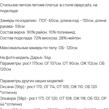
Стильное легкое летнее платье в стиле оверсайз, на
подкладе
Замеры по изделию : ПОГ- 60см; длина изд.- 130см; длина
рукава- 59см
Состав верха: 90% район; 10% полиамид;
Состав подклада: 72% вискоза; 28% нейлон
Максимальные замеры по телу: ОБ- 120см
На фото модель Дарья- 54р
Параметры: рост 175см; ОГ 107см; ОТ 90см; ОЖ 112см; ОБ
120см
Параметры других наших моделей:
Оксана (56р)- рост 170; ОГ 114; ОТ 105; ОЖ 110; ОБ 120
*отлично
Эльвира (58р)- рост 173; ОГ 120; ОТ 108; ОЖ 118; ОБ 132; ОР
44 *отлично