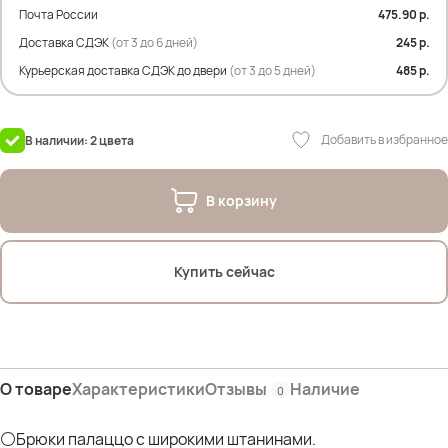
Почта России
475.90 р.
Замеры по изделию:
Доставка СДЭК
(от 3 до 6 дней)
245 р.
ПОТ- 55 см
ПОБ- 75 см
Курьерская доставка СДЭК до двери
(от 3 до 5 дней)
485 р.
Дл.внутр.шва- 69 см
Дл.внеш.шва- 104 см
Ширина брючины по низу- 35 см
Добавить в избранное
В наличии: 2 цвета
На фото модель:
-Людмила (русые волосы)- параметры : рост 174см; ОГ 100см; ОТ 82см;
В корзину
ОБ 111см;
Купить сейчас
О товаре
Характеристики
Отзывы
Наличие
0
⚪Брюки палаццо с широкими штанинами.