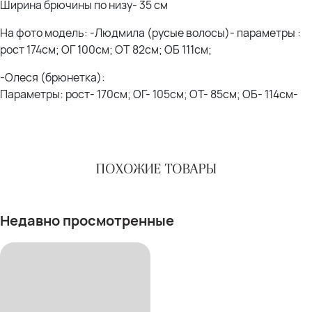
Ширина брючины по низу- 35 см
На фото модель: -Людмила (русые волосы)- параметры :
рост 174см; ОГ 100см; ОТ 82см; ОБ 111см;
-Олеся (брюнетка):
Параметры: рост- 170см; ОГ- 105см; ОТ- 85см; ОБ- 114см-
ПОХОЖИЕ ТОВАРЫ
Недавно просмотренные