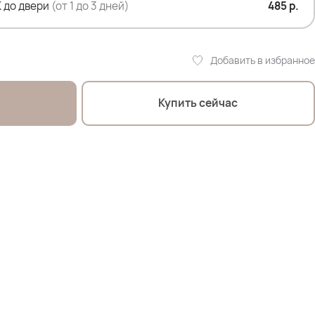
 до двери
(от 1 до 3 дней)
485 р.
Добавить в избранное
еро.
Купить сейчас
% полиэстер,
р
 107см; ОТ 90см; ОЖ 112см; ОБ 120см
оделей:
114; ОТ 105; ОЖ 110; ОБ 120 *отлично