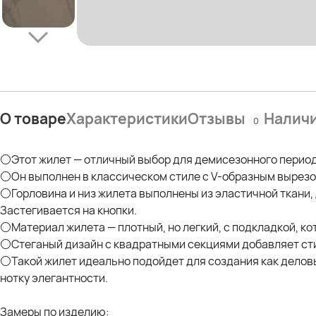
О товаре
Характеристики
Отзывы
Налич
0
⚪Этот жилет — отличный выбор для демисезонного период
⚪Он выполнен в классическом стиле с V-образным вырезом
⚪Горловина и низ жилета выполнены из эластичной ткани,
Застегивается на кнопки.
⚪Материал жилета — плотный, но легкий, с подкладкой, ко
⚪Стеганый дизайн с квадратными секциями добавляет сти
⚪Такой жилет идеально подойдет для создания как деловы
нотку элегантности.
Замеры по изделию: