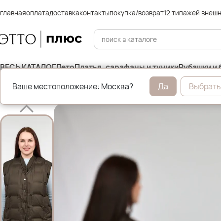
главная
оплата
доставка
контакты
покупка/возврат
12 типажей внеш
ВЕСЬ КАТАЛОГ
Лето
Платья, сарафаны и туники
Рубашки и 
Ваше местоположение: Москва?
Да
Выбрать
Главная
Жилеты