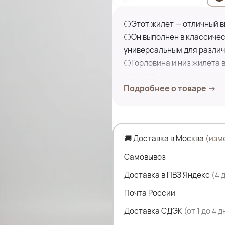
⚪Этот жилет — отличный в
⚪Он выполнен в классическ
универсальным для различ
⚪Горловина и низ жилета в
кармана.
Подробнее о товаре →
Застегивается на кнопки.
⚪Материал жилета — плотн
тепло и комфорт в прохлад
⚪Стеганый дизайн с квадр
🚚 Доставка в Москва
(изм
жилет практичным для пов
⚪Такой жилет идеально под
Самовывоз
образов. Его можно сочета
Доставка в ПВЗ Яндекс
(4 
добавить нотку элегантнос
Почта России
Замеры по изделию:
Доставка СДЭК
(от 1 до 4 
ПОГ- 72 см