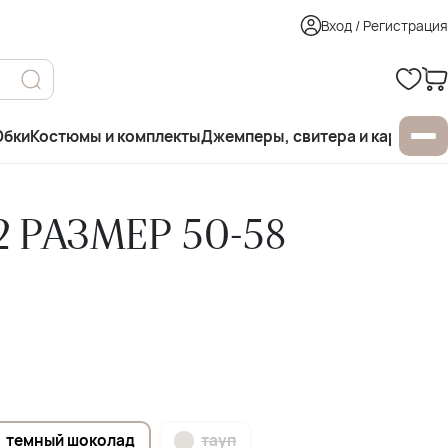
Вход / Регистрация
бки
Костюмы и комплекты
Джемперы, свитера и кардиган
 РАЗМЕР 50-58
темный шоколад
тауп