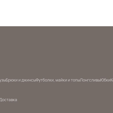
узы
Брюки и джинсы
Футболки, майки и топы
Лонгсливы
Юбки
К
Доставка