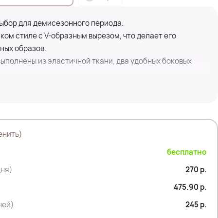
ыбор для демисезонного периода.
ом стиле с V-образным вырезом, что делает его
ных образов.
ыполнены из эластичной ткани, два удобных боковых
ый, но легкий, с подкладкой, которая обеспечивает
ную погоду.
атными секциями добавляет стильный акцент и делает
енить)
седневного использования.
ойдет для создания как деловых, так и повседневных
бесплатно
ть с рубашками, свитерами или даже платьями, чтобы
дня)
270 р.
ти.
475.90 р.
дней)
245 р.