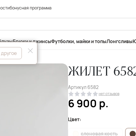
ности
бонусная программа
блузы
Брюки и джинсы
Футболки, майки и топы
Лонгсливы
Ю
 другое
ЖИЛЕТ 6582
Артикул
6582
нет отзывов
6 900
р.
Цвет:
слоновая кость