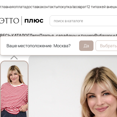
главная
оплата
доставка
контакты
покупка/возврат
12 типажей внеш
ВЕСЬ КАТАЛОГ
Лето
Платья, сарафаны и туники
Рубашки и 
Ваше местоположение: Москва?
Да
Выбрать
Главная
Этто Плюс