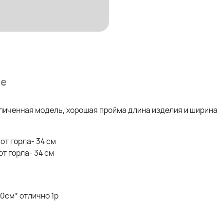
ие
еличенная модель, хорошая пройма длина изделия и ширина
 от горла- 34 см
от горла- 34 см
20см* отлично 1р