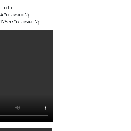
чно 1р
44 *отлично 2р
 125см *отлично 2р