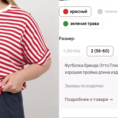
красный
темно
зеленая трава
Размер:
1 (50-54)
2 (56-60)
Футболка бренда Этто Плюс
хорошая пройма длина изд
Замеры по изделию:
1 раз-ПОГ- 68 см, ПОБ- 63 с
Подробнее о товаре →
2 раз-ПОГ- 70 см, ПОБ- 64 с
Состав:95% Хлопок,5% Эл