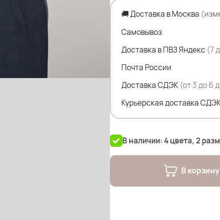
🚚 Доставка в Москва
(изм
Параметры наших моделей
Самовывоз
Оксана- рост- 170; ОГ- 114; 
Доставка в ПВЗ Яндекс
(7 
Почта России
Эльвира- рост- 173; ОГ- 120;
Доставка СДЭК
(от 3 до 6 
Елена - рост- 162см; ОГ-12
Курьерская доставка СДЭК
В наличии: 4 цвета, 2 раз
В корзину