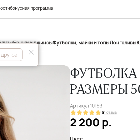
ности
бонусная программа
блузы
Брюки и джинсы
Футболки, майки и топы
Лонгсливы
Ю
 другое
ФУТБОЛКА
РАЗМЕРЫ 5
Артикул
10193
5
1 отзыв
2 200
р.
Цвет: