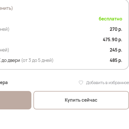
енить)
:
бесплатно
ОТ- 105; ОЖ- 110; ОБ- 120- отлично 1р
дней)
270 р.
475.90 р.
 ОТ-108; ОЖ- 118; ОБ- 132; ОР- 44 - отлично 2р
дней)
245 р.
5см; ОТ-110см; ОЖ-129см; ОБ-125см -отлично 2р
 до двери
(от 3 до 5 дней)
485 р.
мера
Добавить в избранное
Купить сейчас