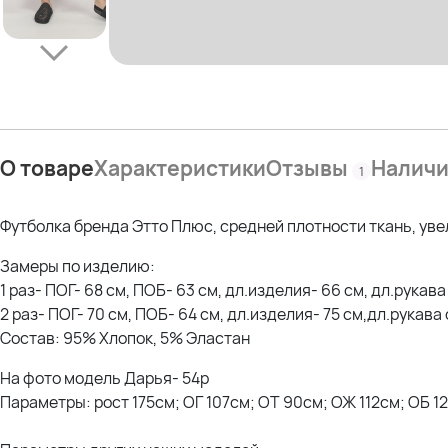
О товаре
Характеристики
Отзывы
Налич
1
Футболка бренда Этто Плюс, средней плотности ткань, ув
Замеры по изделию:
1 раз- ПОГ- 68 см, ПОБ- 63 см, дл.изделия- 66 см, дл.рукава
2 раз- ПОГ- 70 см, ПОБ- 64 см, дл.изделия- 75 см,дл.рукава 
Состав: 95% Хлопок, 5% Эластан
На фото модель Дарья- 54р
Параметры: рост 175см; ОГ 107см; ОТ 90см; ОЖ 112см; ОБ 1