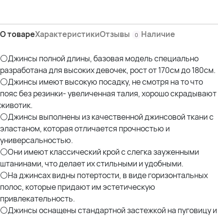
Дл.внутр.шва-79 см
Дл.внеш.шва-111 см
ш.брючины по низу-21 см
О товаре
Характеристики
Отзывы
Наличие
0
Состав:
72% Хлопок
⚪Джинсы полной длины, базовая модель специально
26% Полиэстер
разработана для высоких девочек, рост от 170см до 180см.
2% Эластан
⚪Джинсы имеют высокую посадку, не смотря на то что
пояс без резинки- увеличенная талия, хорошо скрадывают
Модель Дарья.
Параметры: рост 175см; ОГ 107см; ОТ 90см; ОЖ 112см; ОБ 120см-
животик.
отлично села маркировка- S
⚪Джинсы выполнены из качественной джинсовой ткани с
эластаном, которая отличается прочностью и
Параметры наших моделей:
универсальностью.
Оксана- рост 170; ОГ 114; ОТ 105; ОЖ 110; ОБ 120 *отлично села
⚪Они имеют классический крой с слегка зауженными
маркировка- L
штанинами, что делает их стильными и удобными.
⚪На джинсах видны потертости, в виде горизонтальных
полос, которые придают им эстетическую
привлекательность.
⚪Джинсы оснащены стандартной застежкой на пуговицу и