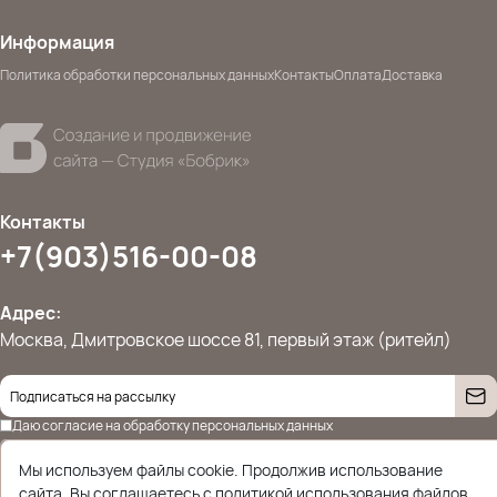
Информация
Политика обработки персональных данных
Контакты
Оплата
Доставка
Контакты
+7(903)516-00-08
Адрес:
Москва, Дмитровское шоссе 81, первый этаж (ритейл)
Даю согласие на
обработку персональных данных
© 2026 Ettoplus.ru — Все права защищены.
Политика конфиденциальности
Мы используем файлы cookie. Продолжив использование
сайта, Вы соглашаетесь с политикой использования файлов