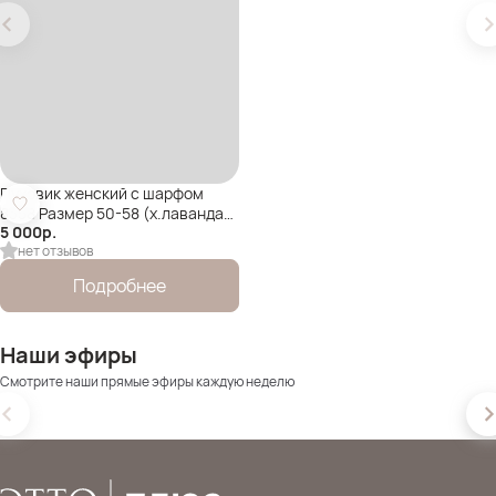
Пуховик женский с шарфом
8358 Размер 50-58 (х.лаванда)
5 000
р.
Уценка
нет отзывов
Подробнее
Наши эфиры
Смотрите наши прямые эфиры каждую неделю