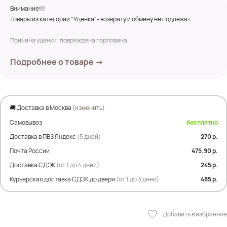
Внимание!!!
Товары из категории "Уценка"- возврату и обмену не подлежат.
Причина уценки: повреждена горловина
Подробнее о товаре →
Замеры по изделию:
ПОГ- 54 см
ПОБ- 54 см
Дл.изделия- 60 см
Дл.рукава- 73 см
🚚 Доставка в Москва
(изменить)
Самовывоз
бесплатно
Состав:
26% акрил
Доставка в ПВЗ Яндекс
(5 дней)
270 р.
23% модал
Почта России
475.90 р.
20% нейлон
Доставка СДЭК
(от 1 до 4 дней)
245 р.
31% шерсть
Курьерская доставка СДЭК до двери
(от 1 до 3 дней)
485 р.
Добавить в избранное