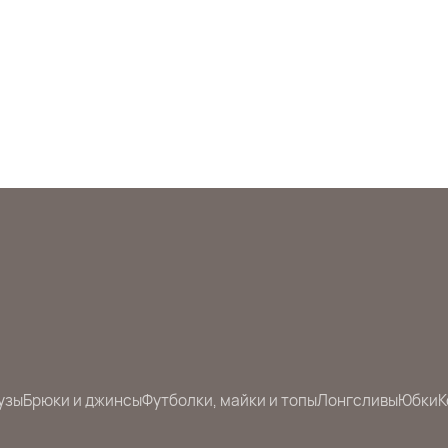
узы
Брюки и джинсы
Футболки, майки и топы
Лонгсливы
Юбки
К