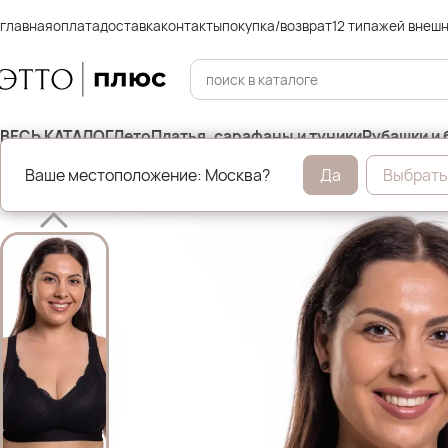
главная
оплата
доставка
контакты
покупка/возврат
12 типажей внеш
ВЕСЬ КАТАЛОГ
Лето
Платья, сарафаны и туники
Рубашки и 
Ваше местоположение: Москва?
Да
Выбрать
Главная
Нижнее бельё