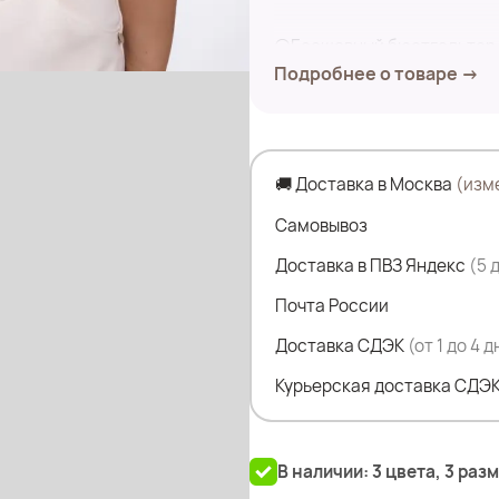
⚪Бесшовный бюстгальтер- 
Подробнее о товаре →
швов и стыков на поверхно
⚪Благодаря этому создаёт
незаметным под облегающ
⚪Обеспечивает максималь
🚚 Доставка в Москва
(изм
Замеры по изделию:
Самовывоз
4XL
Доставка в ПВЗ Яндекс
(5 
обхват под грудью комфорт
Почта России
Высота боковины-13 см
Доставка СДЭК
(от 1 до 4 
5XL
Курьерская доставка СДЭК
обхват под грудью комфорт
Высота боковины-13 см
В наличии: 3 цвета, 3 раз
6XL