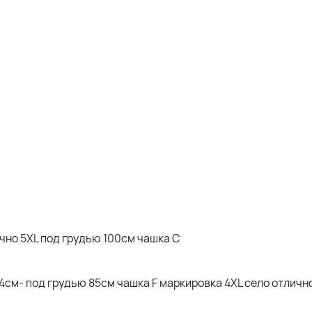
лично 5XL под грудью 100см чашка С
114см- под грудью 85см чашка F маркировка 4XL село отличн