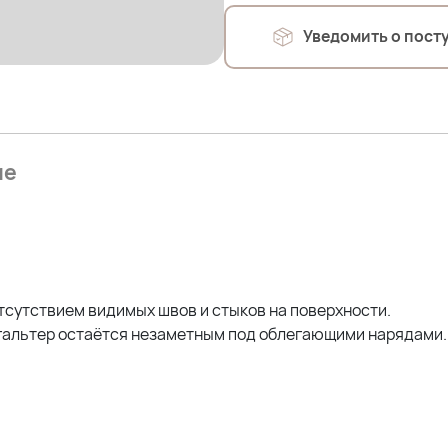
обхват под грудью комфортн
Высота боковины-13 см
Уведомить о пост
Состав:
75% Спандекс
25 %Нейлон
ие
Оксана (56р)- рост 170; ОГ 
чашка С
На фото модель
Олеся (брюнетка): Рост- 17
тсутствием видимых швов и стыков на поверхности.
чашка F маркировка 4XL се
гальтер остаётся незаметным под облегающими нарядами.