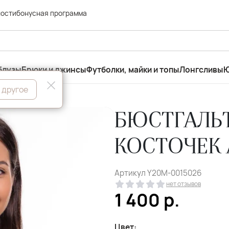
ности
бонусная программа
блузы
Брюки и джинсы
Футболки, майки и топы
Лонгсливы
Ю
 другое
БЮСТГАЛЬ
КОСТОЧЕК 
Артикул
Y20M-0015026
нет отзывов
1 400
р.
Цвет: