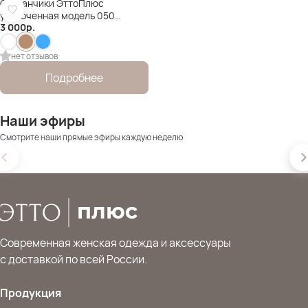
Султанчики ЭттоПлюс
укороченная модель 050
3 000
р.
Размер 50-58
нет отзывов
Подробнее
Наши эфиры
Смотрите наши прямые эфиры каждую неделю
Современная женская одежда и аксессуары
с доставкой по всей России.
Продукция