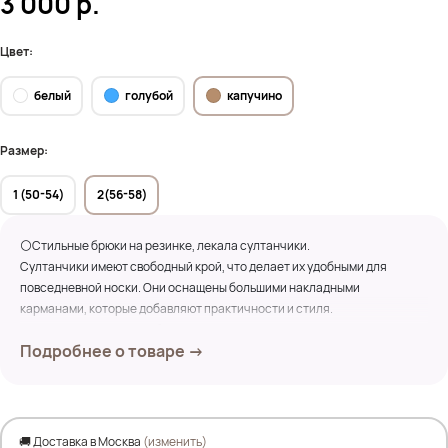
3 000
р.
Цвет:
белый
голубой
капучино
Размер:
1 (50-54)
2(56-58)
⚪Стильные брюки на резинке, лекала султанчики.
Султанчики имеют свободный крой, что делает их удобными для
повседневной носки. Они оснащены большими накладными
карманами, которые добавляют практичности и стиля.
Пояс эластичный, что обеспечивает комфортную посадку. Длина
Подробнее о товаре →
султанчиков чуть ниже колена, что делает их универсальными для
различных случаев.
⚪Материал, мягкий и приятный на ощупь, что идеально подходит для
теплой погоды.
⚪Такие султанчики отлично сочетаются с кедами, сандалиями или
🚚 Доставка в Москва
(изменить)