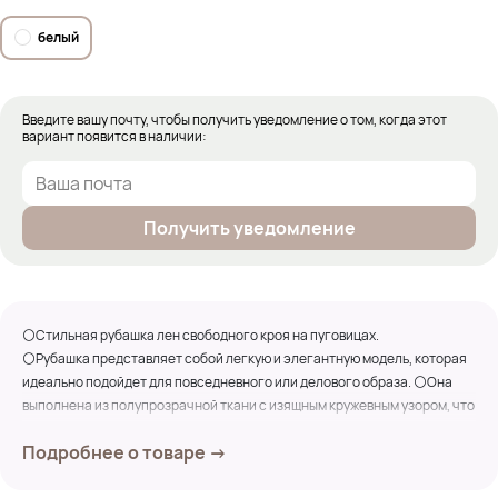
белый
Введите вашу почту, чтобы получить уведомление о том, когда этот
вариант появится в наличии:
Получить уведомление
⚪Стильная рубашка лен свободного кроя на пуговицах.
⚪Рубашка представляет собой легкую и элегантную модель, которая
идеально подойдет для повседневного или делового образа. ⚪Она
выполнена из полупрозрачной ткани с изящным кружевным узором, что
придает ей романтичный и утонченный вид.
Подробнее о товаре →
⚪Прямой крой и свободный силуэт обеспечивают комфорт и
универсальность, а круглый вырез горловины и длинные рукава