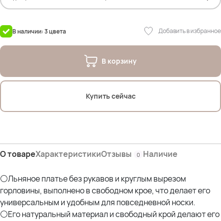
-Юля (русые волосы)- 52-54р - параметры: рост- 165см; ОГ- 107см; ОТ-
90см; ОБ- 118см*
Добавить в избранное
В наличии: 3 цвета
На фото модель
Олеся (брюнетка): Рост- 170см; ОГ- 105см; ОТ- 85см; ОБ- 114см
В корзину
Купить сейчас
О товаре
Характеристики
Отзывы
Наличие
0
⚪Льняное платье без рукавов и круглым вырезом
горловины, выполнено в свободном крое, что делает его
универсальным и удобным для повседневной носки.
⚪Его натуральный материал и свободный крой делают его