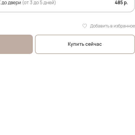
 до двери
(от 3 до 5 дней)
485 р.
ти- 89 см
Добавить в избранное
- 105см; ОТ- 85см; ОБ- 114см-
Купить сейчас