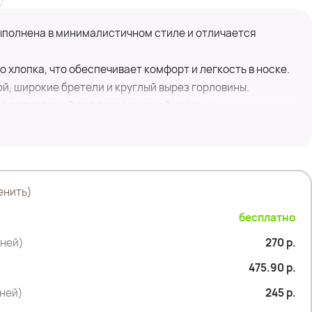
полнена в минималистичном стиле и отличается
 хлопка, что обеспечивает комфорт и легкость в носке.
й, широкие бретели и круглый вырез горловины.
ё подходящей для повседневной носки, а
яет оригинальности и динамики образу. ⚪Майка
инсами, юбками или шортами, создавая расслабленный и
енить)
бесплатно
дней)
270 р.
475.90 р.
дней)
245 р.
сти- 64 см