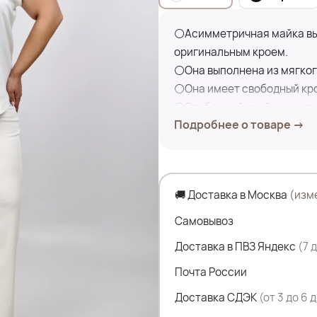
⚪Асимметричная майка вы
оригинальным кроем.
⚪Она выполнена из мягкого
⚪Она имеет свободный кро
⚪Свободный крой делает е
Подробнее о товаре →
ассиметричный низ добавл
идеально сочетается с дж
модный стиль.
🚚 Доставка в Москва
(изм
Состав:
100% Хлопок
Самовывоз
Доставка в ПВЗ Яндекс
(7 
Замеры по изделию:
Почта России
ПОГ- 60 см
ПОБ- 63 см
Доставка СДЭК
(от 3 до 6 
Дл.изделия укороченной ча