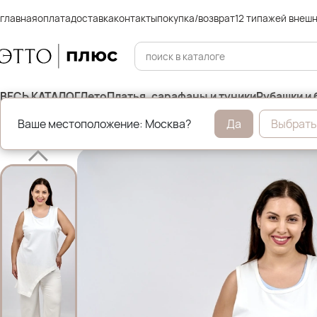
главная
оплата
доставка
контакты
покупка/возврат
12 типажей внеш
ВЕСЬ КАТАЛОГ
Лето
Платья, сарафаны и туники
Рубашки и 
Ваше местоположение: Москва?
Да
Выбрать
Главная
Футболки, майки и топы