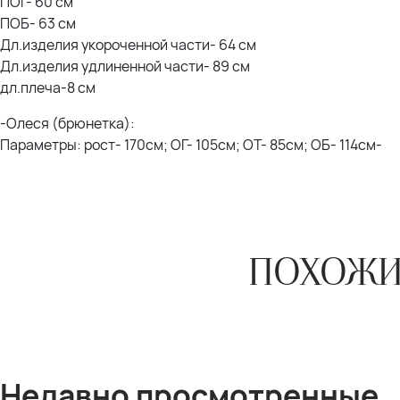
ПОГ- 60 см
ПОБ- 63 см
Дл.изделия укороченной части- 64 см
Дл.изделия удлиненной части- 89 см
дл.плеча-8 см
-Олеся (брюнетка):
Параметры: рост- 170см; ОГ- 105см; ОТ- 85см; ОБ- 114см-
ПОХОЖИ
Недавно просмотренные