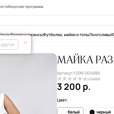
ности
бонусная программа
блузы
Брюки и джинсы
Футболки, майки и топы
Лонгсливы
Ю
 другое
МАЙКА РАЗМ
Артикул
Y20M-0014884
нет отзывов
3 200
р.
Цвет:
белый
черный