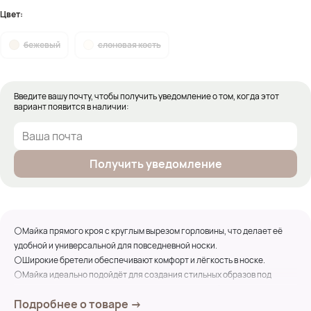
Цвет:
бежевый
слоновая кость
Введите вашу почту, чтобы получить уведомление о том, когда этот
вариант появится в наличии:
Получить уведомление
⚪Майка прямого кроя с круглым вырезом горловины, что делает её
удобной и универсальной для повседневной носки.
⚪Широкие бретели обеспечивают комфорт и лёгкость в носке.
⚪Майка идеально подойдёт для создания стильных образов под
пиджак или кардиган, а также для летнего гардероба.
Подробнее о товаре →