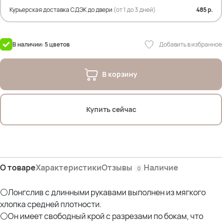
Дл.изд. по спинке- 72см
Курьерская доставка СДЭК до двери
(от 1 до 3 дней)
485 р.
Дл.рукава- 67 см
Состав: 95% хлопок; 5% спандекс
Добавить в избранное
В наличии: 5 цветов
На фото модель Дарья- 54р
Параметры: рост 175см; ОГ 107см; ОТ 90см; ОЖ 112см; ОБ 120см
В корзину
Купить сейчас
О товаре
Характеристики
Отзывы
Наличие
0
⚪Лонгслив с длинными рукавами выполнен из мягкого
хлопка средней плотности.
⚪Он имеет свободный крой с разрезами по бокам, что