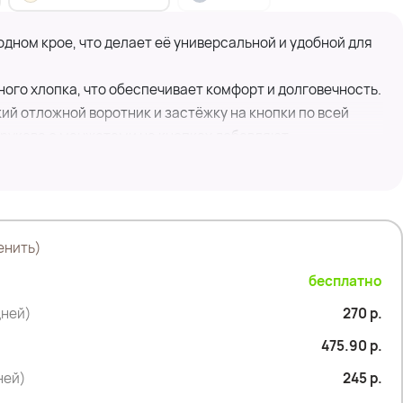
дном крое, что делает её универсальной и удобной для
ого хлопка, что обеспечивает комфорт и долговечность.
й отложной воротник и застёжку на кнопки по всей
рукава с манжетами на кнопках добавляют
асположены объёмные накладные карманы без застёжки,
чность и стиль.
дет на каждый день, обеспечивая комфорт и стиль.
енить)
бесплатно
дней)
270 р.
см
475.90 р.
см
дней)
245 р.