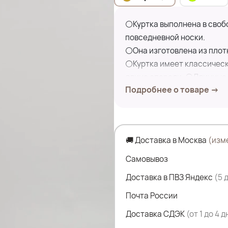
⚪Куртка выполнена в свобо
повседневной носки.
⚪Она изготовлена из плотн
⚪Куртка имеет классически
длине спереди. ⚪Длинные 
Подробнее о товаре →
элегантности. На груди р
что придаёт модели практи
Эта модель идеально подой
Замеры по изделию:
🚚 Доставка в Москва
(изм
ПОГ- 67 см
Самовывоз
ПОБ- 70 см
Доставка в ПВЗ Яндекс
(5 
Дл.изделия по переду- 74 
Почта России
Дл.изделия по спинке- 79 
Дл.рукава- 77 см
Доставка СДЭК
(от 1 до 4 