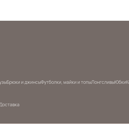
узы
Брюки и джинсы
Футболки, майки и топы
Лонгсливы
Юбки
К
Доставка