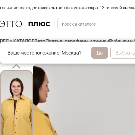
главная
оплата
доставка
контакты
покупка/возврат
12 типажей внеш
ВЕСЬ КАТАЛОГ
Лето
Платья, сарафаны и туники
Рубашки и 
Ваше местоположение: Москва?
Да
Выбрать
Главная
Демисезонные куртки