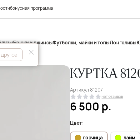
ности
бонусная программа
блузы
Брюки и джинсы
Футболки, майки и топы
Лонгсливы
Ю
 другое
КУРТКА 812
Артикул
81207
нет отзывов
6 500
р.
Цвет:
горчица
лайм