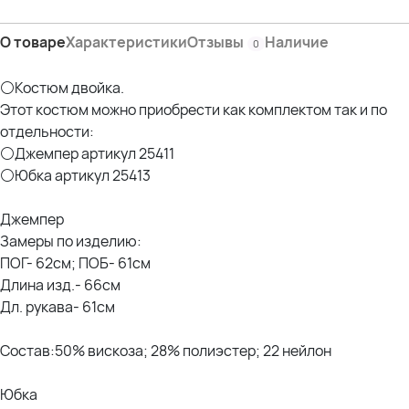
О товаре
Характеристики
Отзывы
Наличие
0
⚪Костюм двойка.
Этот костюм можно приобрести как комплектом так и по
отдельности:
⚪Джемпер артикул 25411
⚪Юбка артикул 25413
Джемпер
Замеры по изделию:
ПОГ- 62см; ПОБ- 61см
Длина изд.- 66см
Дл. рукава- 61см
Состав:50% вискоза; 28% полиэстер; 22 нейлон
Юбка