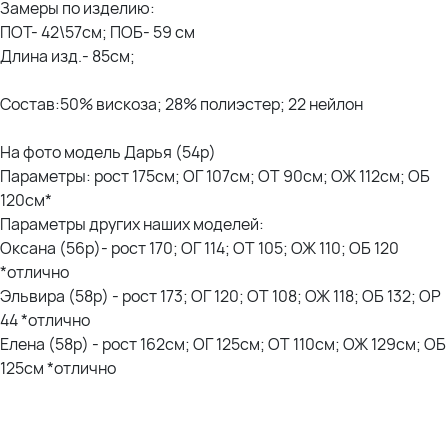
Замеры по изделию:
ПОТ- 42\57см; ПОБ- 59 см
Длина изд.- 85см;
Состав:50% вискоза; 28% полиэстер; 22 нейлон
На фото модель Дарья (54р)
Параметры: рост 175см; ОГ 107см; ОТ 90см; ОЖ 112см; ОБ
120см*
Параметры других наших моделей:
Оксана (56р)- рост 170; ОГ 114; ОТ 105; ОЖ 110; ОБ 120
*отлично
Эльвира (58р) - рост 173; ОГ 120; ОТ 108; ОЖ 118; ОБ 132; ОР
44 *отлично
Елена (58р) - рост 162см; ОГ 125см; ОТ 110см; ОЖ 129см; ОБ
125см *отлично