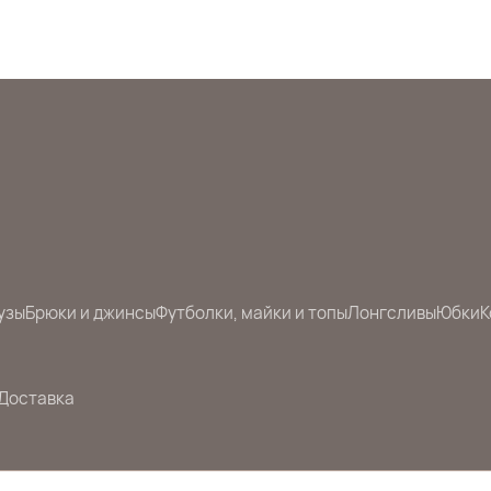
узы
Брюки и джинсы
Футболки, майки и топы
Лонгсливы
Юбки
К
Доставка