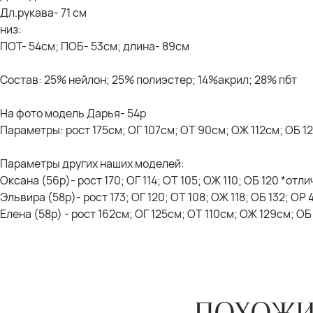
Дл.рукава- 71 см
низ:
ПОТ- 54см; ПОБ- 53см; длина- 89см
Состав: 25% нейлон; 25% полиэстер; 14%акрил; 28% пбт
На фото модель Дарья- 54р
Параметры: рост 175см; ОГ 107см; ОТ 90см; ОЖ 112см; ОБ 1
Параметры других наших моделей:
Оксана (56р)- рост 170; ОГ 114; ОТ 105; ОЖ 110; ОБ 120 *отл
Эльвира (58р)- рост 173; ОГ 120; ОТ 108; ОЖ 118; ОБ 132; ОР
Елена (58р) - рост 162см; ОГ 125см; ОТ 110см; ОЖ 129см; О