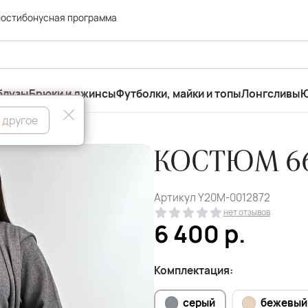
ности
бонусная программа
блузы
Брюки и джинсы
Футболки, майки и топы
Лонгсливы
Ю
 другое
КОСТЮМ 66
Артикул
Y20M-0012872
нет отзывов
6 400
р.
Комплектация:
серый
бежевый