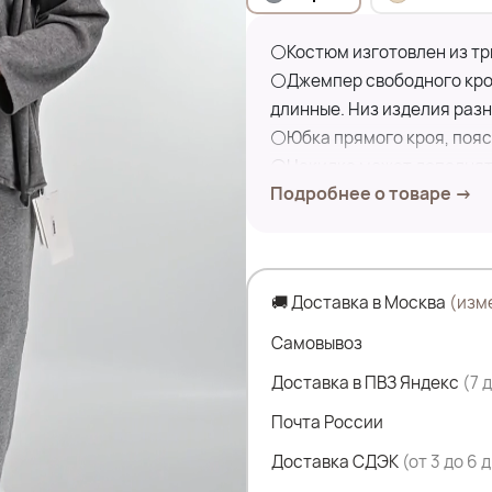
⚪Костюм изготовлен из тр
⚪Джемпер свободного кроя
длинные. Низ изделия разн
⚪Юбка прямого кроя, пояс 
⚪Накидка может дополнять
Подробнее о товаре →
оставаясь при этом стиль
Замеры по изделию:
Верх:
🚚 Доставка в Москва
(изм
ПОГ- 66 см
ПОБ- 70 см
Самовывоз
Дл.изделия- 66 см
Доставка в ПВЗ Яндекс
(7 
Дл.рукава- 71 см
Почта России
низ:
ПОТ- 54см; ПОБ- 53см; дли
Доставка СДЭК
(от 3 до 6 