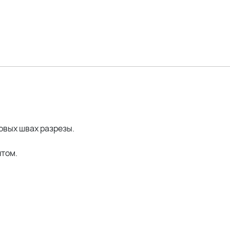
овых швах разрезы.
нтом.