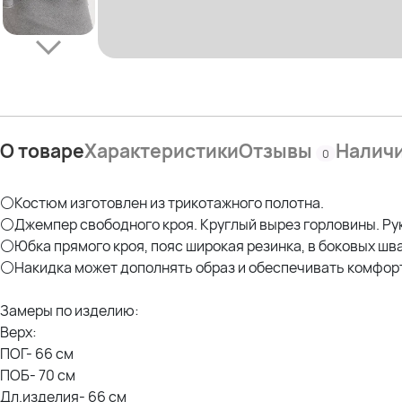
О товаре
Характеристики
Отзывы
Налич
0
⚪Костюм изготовлен из трикотажного полотна.
⚪Джемпер свободного кроя. Круглый вырез горловины. Рук
⚪Юбка прямого кроя, пояс широкая резинка, в боковых шва
⚪Накидка может дополнять образ и обеспечивать комфорт
Замеры по изделию:
Верх:
ПОГ- 66 см
ПОБ- 70 см
Дл.изделия- 66 см