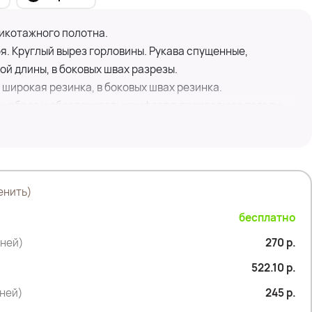
икотажного полотна.
. Круглый вырез горловины. Рукава спущенные,
ой длины, в боковых швах разрезы.
широкая резинка, в боковых швах резинка.
 образ и обеспечивать комфорт в прохладную погоду,
ным акцентом.
енить)
бесплатно
дней)
270 р.
522.10 р.
на- 89см
дней)
245 р.