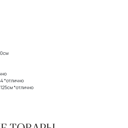
20см
ично
 44 *отлично
Б 125см *отлично