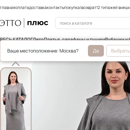
главная
оплата
доставка
контакты
покупка/возврат
12 типажей внеш
ВЕСЬ КАТАЛОГ
Лето
Платья, сарафаны и туники
Рубашки и 
Ваше местоположение: Москва?
Да
Выбрать
Главная
Костюмы и комплекты