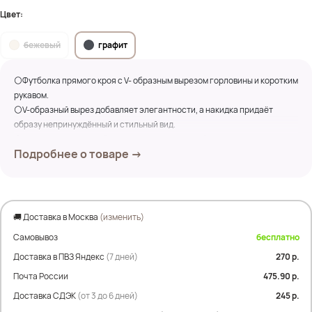
Цвет:
бежевый
графит
⚪Футболка прямого кроя с V- образным вырезом горловины и коротким
рукавом.
⚪V-образный вырез добавляет элегантности, а накидка придаёт
образу непринуждённый и стильный вид.
⚪Она отличается свободным кроем, который обеспечивает комфорт и
Подробнее о товаре →
свободу движений. Благодаря минималистичному дизайну, эта
футболка легко сочетается с джинсами, шортами, юбками, что делает
её подходящей для любого случая.
Замеры по изделию:
🚚 Доставка в Москва
(изменить)
Самовывоз
бесплатно
ПОГ- 64 см
ПОБ- 64 см
Доставка в ПВЗ Яндекс
(7 дней)
270 р.
Дл. изделия- 66 см
Почта России
475.90 р.
Дл. рукава- 37 см
Доставка СДЭК
(от 3 до 6 дней)
245 р.