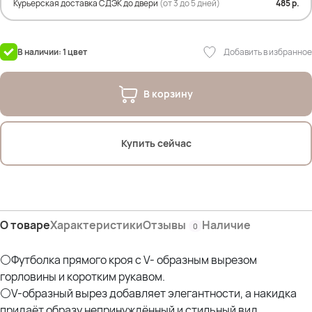
Состав: 92% полиэстер; 8% лен
Курьерская доставка СДЭК до двери
(от 3 до 5 дней)
485 р.
На фото модель Дарья 54р
Параметры: рост 175см; ОГ 107см; ОТ 90см; ОЖ 112см; ОБ 120см* -
Добавить в избранное
В наличии: 1 цвет
В корзину
Купить сейчас
О товаре
Характеристики
Отзывы
Наличие
0
⚪Футболка прямого кроя с V- образным вырезом
горловины и коротким рукавом.
⚪V-образный вырез добавляет элегантности, а накидка
придаёт образу непринуждённый и стильный вид.