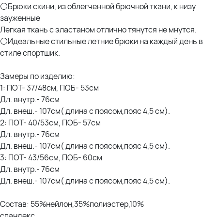
⚪Брюки скини, из облегченной брючной ткани, к низу
зауженные
Легкая ткань с эластаном отлично тянутся не мнутся.
⚪Идеальные стильные летние брюки на каждый день в
стиле спортшик.
Замеры по изделию:
1: ПОТ- 37/48см, ПОБ- 53см
Дл. внутр.- 76см
Дл. внеш.- 107см( длина с поясом,пояс 4,5 см).
2: ПОТ- 40/53см, ПОБ- 57см
Дл. внутр.- 76см
Дл. внеш.- 107см( длина с поясом,пояс 4,5 см).
3: ПОТ- 43/56см, ПОБ- 60см
Дл. внутр.- 76см
Дл. внеш.- 107см( длина с поясом,пояс 4,5 см).
Состав: 55%нейлон,35%полиэстер,10%
спандекс