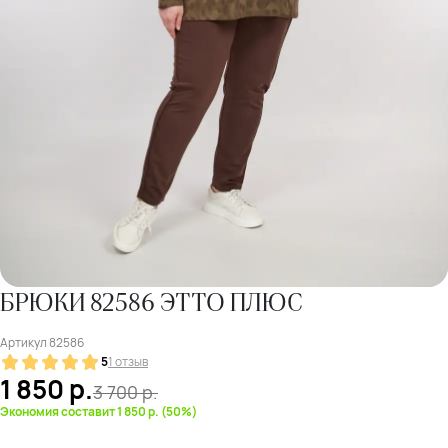
БРЮКИ 82586 ЭТТО ПЛЮС
Артикул
82586
5
1 отзыв
1 850
р.
3 700
р.
Экономия составит 1 850 р. (50%)