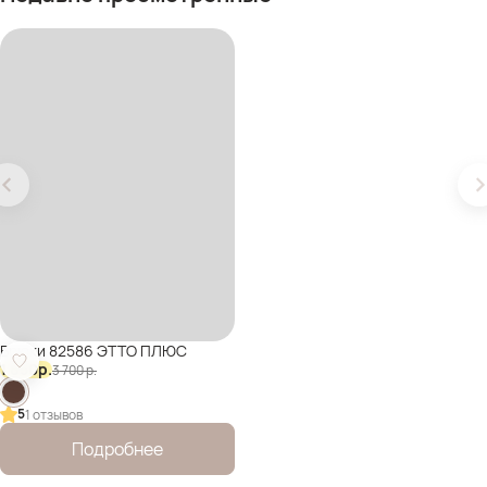
Брюки 82586 ЭТТО ПЛЮС
1 850
р.
3 700
р.
5
1 отзывов
Подробнее