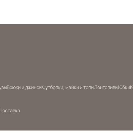
узы
Брюки и джинсы
Футболки, майки и топы
Лонгсливы
Юбки
К
Доставка