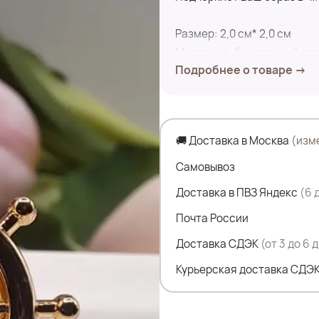
Размер: 2,0 см* 2,0 см
Материал: бижутерный сп
Подробнее о товаре →
Крепление: зажим (пин)
🚚 Доставка в Москва
(изм
Самовывоз
Доставка в ПВЗ Яндекс
(6 
Почта России
Доставка СДЭК
(от 3 до 6 
Курьерская доставка СДЭК