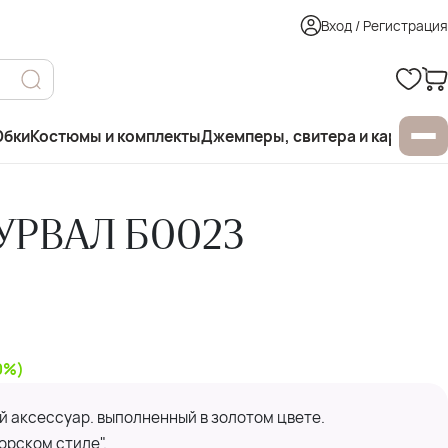
Вход / Регистрация
бки
Костюмы и комплекты
Джемперы, свитера и кардиган
РВАЛ Б0023
0%)
й аксессуар. выполненный в золотом цвете.
орском стиле".