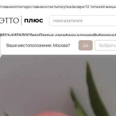
главная
оплата
доставка
контакты
покупка/возврат
12 типажей внеш
ВЕСЬ КАТАЛОГ
Лето
Платья, сарафаны и туники
Рубашки и 
Ваше местоположение: Москва?
Да
Выбрать
Главная
Бижутерия