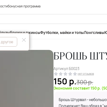
ности
бонусная программа
блузы
Брюки и джинсы
Футболки, майки и топы
Лонгсливы
Ю
 другое
БРОШЬ ШТУ
Артикул
Б0023
нет отзывов
150
р.
300
р.
Экономия составит 150 р. (5
Брошь Штурвал - небольшо
Подчеркнет Ваш образ в "м