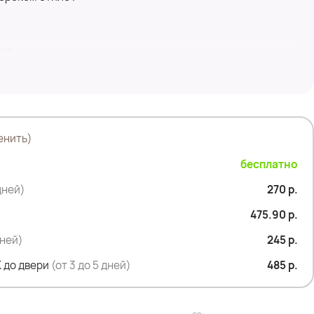
лав
енить)
бесплатно
дней)
270 р.
475.90 р.
дней)
245 р.
 до двери
(от 3 до 5 дней)
485 р.