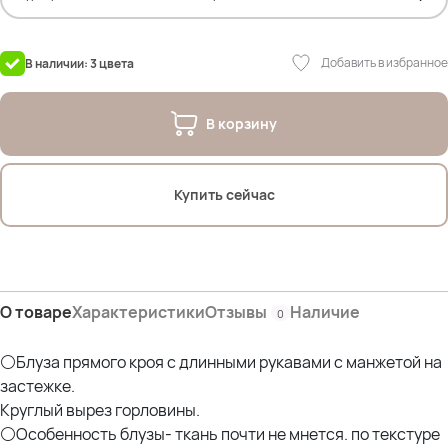
Параметры: рост 175см; ОГ 107см; ОТ 90см; ОЖ 112см; ОБ 120см
На фото модель Юля- (52- 54)
Добавить в избранное
В наличии: 3 цвета
Параметры: рост- 165см; ОГ- 107см; ОТ- 90см; ОБ- 118см*
Параметры других наших моделей:
В корзину
Оксана (56р)- рост 170; ОГ 114; ОТ 105; ОЖ 110; ОБ 120 *отлично
Эльвира (58р)- рост 173; ОГ 120; ОТ 108; ОЖ 118; ОБ 132; ОР 44 *отлично
Елена (58р) - рост 162см; ОГ 125см; ОТ 110см; ОЖ 129см; ОБ 125см
Купить сейчас
*отлично
О товаре
Характеристики
Отзывы
Наличие
0
⚪Блуза прямого кроя с длинными рукавами с манжетой на
застежке.
Круглый вырез горловины.
⚪Особенность блузы- ткань почти не мнется. по текстуре