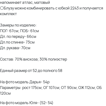
напоминает атлас, матовый
⚪Блузу можно комбинировать с юбкой 2243 и получается
комплект
Замеры по изделию:
ПОГ- 67см; ПОБ- 61см
Дл. по переду- 66см
Дл.по спинке- 73см
Дл. рукава- 70см
Состав: 70% вискоза; 30% полиэстер
Единый размер от 52 до полного 58
На фото модель Дарья- 54р
Параметры: рост 175см; ОГ 107см; ОТ 90см; ОЖ 112см; ОБ
120см
На фото модель Юля- (52- 54)