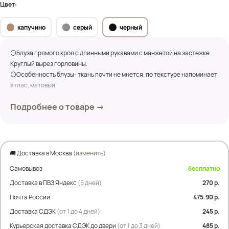
Цвет:
капучино
серый
черный
⚪Блуза прямого кроя с длинными рукавами с манжетой на застежке.
Круглый вырез горловины.
⚪Особенность блузы- ткань почти не мнется. по текстуре напоминает
атлас, матовый
⚪Блузу можно комбинировать с юбкой 2243 и получается комплект
Подробнее о товаре →
Замеры по изделию:
ПОГ- 67см; ПОБ- 61см
Дл. по переду- 66см
Дл.по спинке- 73см
🚚 Доставка в Москва
(изменить)
Дл. рукава- 70см
Самовывоз
бесплатно
Состав: 70% вискоза; 30% полиэстер
Доставка в ПВЗ Яндекс
(5 дней)
270 р.
Почта России
475.90 р.
Единый размер от 52 до полного 58
Доставка СДЭК
(от 1 до 4 дней)
245 р.
На фото модель Дарья- 54р
Курьерская доставка СДЭК до двери
(от 1 до 3 дней)
485 р.