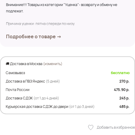
Внимание!!! Товары из категории "Уценка"- возврату и обмену не
подлежат.
Причина уценки: пятна спереди по низу.
Подробнее о товаре →
Замеры по изделию:
ОТ-41/52,5см
ПОБ-бедра свободны
дл. изделия-84 см
🚚 Доставка в Москва
(изменить)
Состав:100%Хлопок
Самовывоз
бесплатно
Доставка в ПВЗ Яндекс
(5 дней)
270 р.
Почта России
475.90 р.
Доставка СДЭК
(от 1 до 4 дней)
245 р.
Курьерская доставка СДЭК до двери
(от 1 до 3 дней)
485 р.
Добавить в избранное