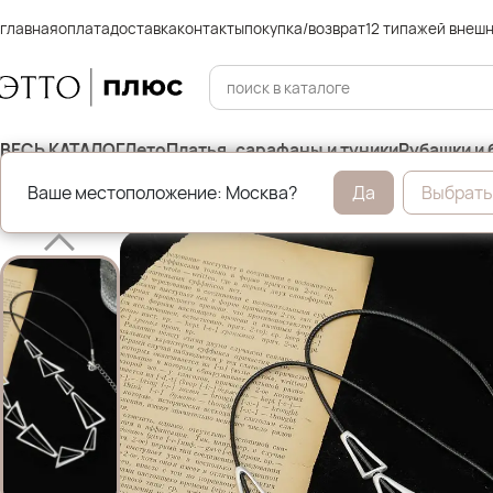
главная
оплата
доставка
контакты
покупка/возврат
12 типажей внеш
ВЕСЬ КАТАЛОГ
Лето
Платья, сарафаны и туники
Рубашки и 
Ваше местоположение: Москва?
Да
Выбрать
Главная
Бижутерия