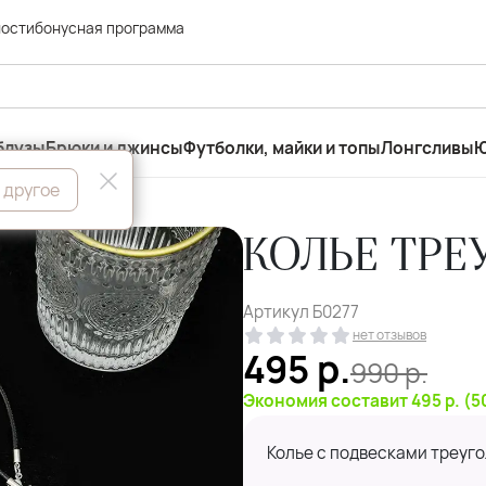
ности
бонусная программа
блузы
Брюки и джинсы
Футболки, майки и топы
Лонгсливы
Ю
 другое
КОЛЬЕ ТРЕ
Артикул
Б0277
нет отзывов
495
р.
990
р.
Экономия составит 495 р. (
Колье с подвесками треуг