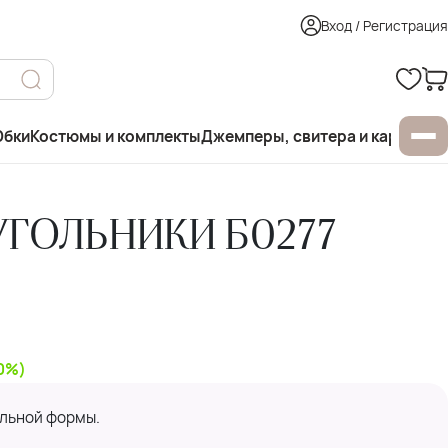
Вход / Регистрация
бки
Костюмы и комплекты
Джемперы, свитера и кардиган
УГОЛЬНИКИ Б0277
50%)
ольной формы.