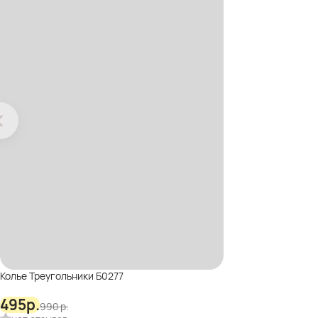
Колье Треугольники Б0277
495
р.
990
р.