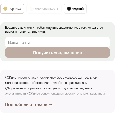
горчица
слоновая кость
черный
Введите вашу почту, чтобы получить уведомление о том, когда этот
вариант появится в наличии:
Получить уведомление
⚪Жилет имеет классический крой без рукавов, с центральной
молнией, которая обеспечивает удобство при надевании.
⚪Горловина оформлена пуговицей, что добавляет изделию
элегантности. ⚪Жилет дополнен двумя вместительными карманами,
которые идеально подходят для хранения мелочей.
Подробнее о товаре →
⚪Этот жилет станет отличным выбором для осенних прогулок или
повседневных образов, добавляя тепло и изысканность вашему стилю.