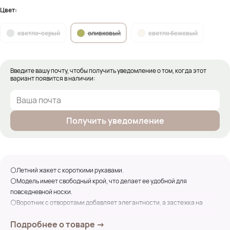
Цвет:
светло-серый
оливковый
светло бежевый
Введите вашу почту, чтобы получить уведомление о том, когда этот
вариант появится в наличии:
Получить уведомление
⚪Летний жакет с короткими рукавами.
⚪Модель имеет свободный крой, что делает ее удобной для
повседневной носки.
⚪Воротник с отворотами добавляет элегантности, а застежка на
пуговицу и тонкий поясок, обеспечивают практичность.
Подробнее о товаре →
⚪На передней части расположены накладные карманы, которые