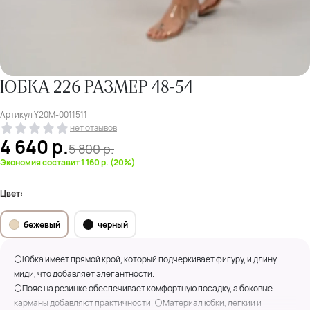
ЮБКА 226 РАЗМЕР 48-54
Артикул
Y20M-0011511
нет отзывов
4 640
р.
5 800
р.
Экономия составит 1 160 р. (20%)
Цвет:
бежевый
черный
⚪Юбка имеет прямой крой, который подчеркивает фигуру, и длину
миди, что добавляет элегантности.
⚪Пояс на резинке обеспечивает комфортную посадку, а боковые
карманы добавляют практичности. ⚪Материал юбки, легкий и