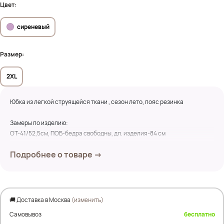
Цвет:
сиреневый
Размер:
2XL
Юбка из легкой струящейся ткани , сезон лето, пояс резинка
Замеры по изделию:
ОТ-41/52,5см, ПОБ-бедра свободны, дл. изделия-84 см
Состав:100%Хлопок
Подробнее о товаре →
🚚 Доставка в Москва
(изменить)
Самовывоз
бесплатно