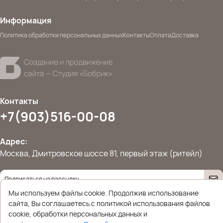
Информация
Политика обработки персональных данных
Контакты
Оплата
Доставка
Контакты
+7(903)516-00-08
Адрес:
Москва, Дмитровское шоссе 81, первый этаж (ритейл)
Даю согласие на
обработку персональных данных
Мы используем файлы cookie. Продолжив использование
© 2026 Ettoplus.ru — Все права защищены.
сайта, Вы соглашаетесь с политикой использования файлов
Политика конфиденциальности
cookie, обработки персональных данных и