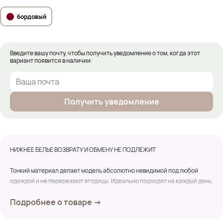
бордовый
Введите вашу почту, чтобы получить уведомление о том, когда этот
вариант появится в наличии:
Получить уведомление
НИЖНЕЕ БЕЛЬЕ ВОЗВРАТУ И ОБМЕНУ НЕ ПОДЛЕЖИТ
Тонкий материал делает модель абсолютно невидимой под любой
одеждой и не перерезают ягодицы. Идеально подходят на каждый день.
Белье имеет анатомический крой, не скатываются не натирают,
Подробнее о товаре →
кружево не колется.
Замеры по изделию: