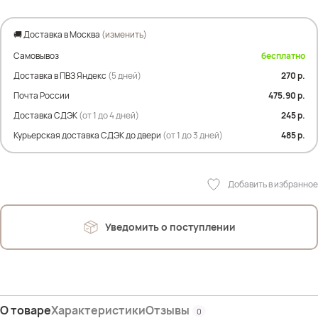
3XL
🚚 Доставка в Москва
(изменить)
ПОТ-36 см(без натяжения)
Самовывоз
бесплатно
Состав:
Доставка в ПВЗ Яндекс
(5 дней)
270 р.
64.9% Нейлон
Почта России
475.90 р.
35.1% Спандекс
Доставка СДЭК
(от 1 до 4 дней)
245 р.
Ластовица:
Курьерская доставка СДЭК до двери
(от 1 до 3 дней)
485 р.
100% Хлопок
Добавить в избранное
Уведомить о поступлении
О товаре
Характеристики
Отзывы
0