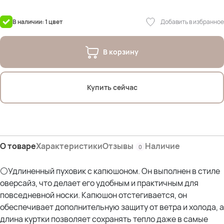
дл.изделия- 117 см
дл.рукава- 72 см
Добавить в избранное
В наличии: 1 цвет
Состав наполнителя: 100% пух белой утки
Подклад: 100% полиэстер
В корзину
Состав верха: 100% нейлон
На фото модель Дарья.
Купить сейчас
Параметры: рост 175см; ОГ 107см; ОТ 90см; ОЖ 112см; ОБ 120см
Параметры других наших моделей:
Оксана- рост 170; ОГ 114; ОТ 105; ОЖ 110; ОБ 120 *отлично
О товаре
Характеристики
Отзывы
Наличие
0
⚪Удлиненный пуховик с капюшоном. Он выполнен в стиле
оверсайз, что делает его удобным и практичным для
повседневной носки. Капюшон отстегивается, он
обеспечивает дополнительную защиту от ветра и холода, а
длина куртки позволяет сохранять тепло даже в самые